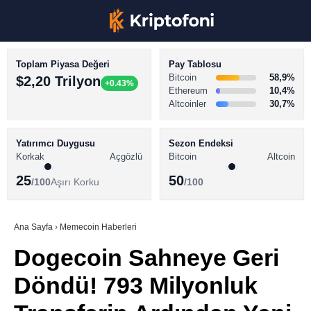
Toplam Piyasa Değeri
Pay Tablosu
Bitcoin
58,9%
$2,20 Trilyon
+0.43%
Ethereum
10,4%
Altcoinler
30,7%
KRİPTO PARA HABERLERİ
Facebook
BİTCOİN HABERLERİ
Yatırımcı Duygusu
Sezon Endeksi
Korkak
Açgözlü
Bitcoin
Altcoin
ALTCOİN HABERLERİ
25
50
/100
Aşırı Korku
/100
AKADEMİ
Instagram
SÖZLÜK
Ana Sayfa
›
Memecoin Haberleri
Dogecoin Sahneye Geri
Youtube
Döndü! 793 Milyonluk
TikTok