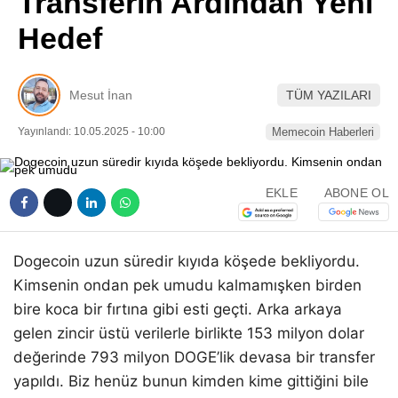
Transferin Ardından Yeni
Pinterest
Hedef
LinkedIn
Mesut İnan
TÜM YAZILARI
Telegram
Yayınlandı: 10.05.2025 - 10:00
Memecoin Haberleri
EKLE
ABONE OL
Dogecoin uzun süredir kıyıda köşede bekliyordu.
Kimsenin ondan pek umudu kalmamışken birden
bire koca bir fırtına gibi esti geçti. Arka arkaya
gelen zincir üstü verilerle birlikte 153 milyon dolar
değerinde 793 milyon DOGE’lik devasa bir transfer
yapıldı. Biz henüz bunun kimden kime gittiğini bile