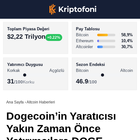
Toplam Piyasa Değeri
Pay Tablosu
Bitcoin
58,9%
$2,22 Trilyon
+0.22%
Ethereum
10,4%
Altcoinler
30,7%
KRİPTO PARA HABERLERİ
Facebook
BİTCOİN HABERLERİ
Yatırımcı Duygusu
Sezon Endeksi
Korkak
Açgözlü
Bitcoin
Altcoin
ALTCOİN HABERLERİ
31
46.9
/100
Korku
/100
AKADEMİ
Instagram
SÖZLÜK
Ana Sayfa
›
Altcoin Haberleri
Dogecoin’in Yaratıcısı
Youtube
Yakın Zaman Önce
TikTok