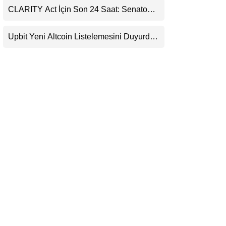
CLARITY Act İçin Son 24 Saat: Senato
LinkedIn
Matematiği Kripto Para Piyasasının
Beklentisini Bozabilir
Upbit Yeni Altcoin Listelemesini Duyurdu:
Telegram
KRW, BTC ve USDT Paritelerinde İşlem
Görecek