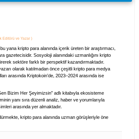
ik Editörü ve Yazar
)
bu yana kripto para alanında içerik üreten bir araştırmacı,
a gazetecisidir. Sosyoloji alanındaki uzmanlığını kripto
irerek sektöre farklı bir perspektif kazandırmaktadır.
 yazarı olarak katılmadan önce çeşitli kripto para medya
lları arasında Kriptokoin’de, 2023–2024 arasında ise
 Sen Bizim Her Şeyimizsin” adlı kitabıyla ekosisteme
iminin yanı sıra düzenli analiz, haber ve yorumlarıyla
isimleri arasında yer almaktadır.
sürdürmekte, kripto para alanında uzman görüşleriyle öne