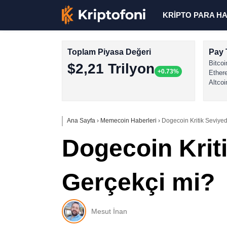
KRİPTO PARA H
Toplam Piyasa Değeri
Pay 
Bitcoi
$2,21 Trilyon
+0.73%
Ether
Altcoi
Ana Sayfa
›
Memecoin Haberleri
›
Dogecoin Kritik Seviyed
Dogecoin Kriti
Gerçekçi mi?
Mesut İnan