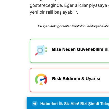
göstereceğinde. Eğer alıcılar piyasaya
yeni bir ralli başlayabilir.
Bu içerikteki görseller Kriptofoni editoryal ek
Bize Neden Güvenebilirsini
Risk Bildirimi & Uyarısı
Haberleri İlk Siz Alın! Bizi Şimdi Te