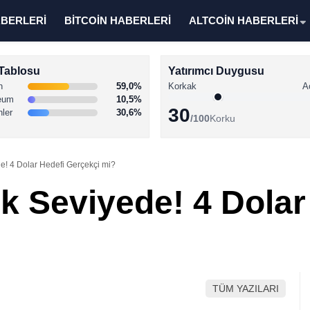
ABERLERİ
BİTCOİN HABERLERİ
ALTCOİN HABERLERİ
Tablosu
Yatırımcı Duygusu
n
59,0%
Korkak
A
eum
10,5%
30
nler
30,6%
/100
Korku
e! 4 Dolar Hedefi Gerçekçi mi?
k Seviyede! 4 Dolar
TÜM YAZILARI