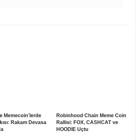
te Memecoin’lerde
Robinhood Chain Meme Coin
skısı: Rakam Devasa
Rallisi: FOX, CASHCAT ve
da
HOODIE Uçtu