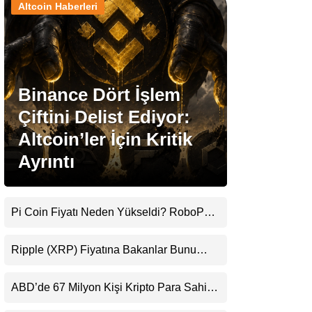
Altcoin Haberleri
Stablecoin Haberleri
Binance Dört İşlem
Facebook
Çiftini Delist Ediyor:
Altcoin’ler İçin Kritik
Ayrıntı
Instagram
Youtube
Pi Coin Fiyatı Neden Yükseldi? RoboPay
Ortaklığı ve Güncelleme İyimserliği
Destekledi
TikTok
Ripple (XRP) Fiyatına Bakanlar Bunu
Kaçırıyor: Evernorth’tan Dikkat Çeken
Uyarı
Pinterest
ABD’de 67 Milyon Kişi Kripto Para Sahibi:
Ripple’dan “Eski Algılar Yıkıldı” Mesajı