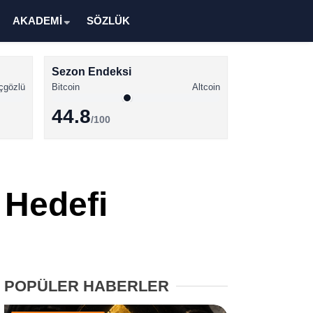
AKADEMİ
SÖZLÜK
Sezon Endeksi
çgözlü
Bitcoin
Altcoin
44.8
/100
Kripto Para Haberleri
Bitcoin Haberleri
 Hedefi
Altcoin Haberleri
Ethereum Haberleri
Solana Haberleri
POPÜLER HABERLER
XRP Haberleri
Memecoin Haberleri