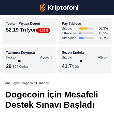
Toplam Piyasa Değeri
Pay Tablosu
Bitcoin
58,9%
$2,19 Trilyon
-0.32%
Ethereum
10,5%
Altcoinler
30,7%
KRİPTO PARA HABERLERİ
Facebook
BİTCOİN HABERLERİ
Yatırımcı Duygusu
Sezon Endeksi
Korkak
Açgözlü
Bitcoin
Altcoin
ALTCOİN HABERLERİ
29
41.7
/100
Korku
/100
AKADEMİ
Instagram
SÖZLÜK
Ana Sayfa
›
Dogecoin Haberleri
Dogecoin İçin Mesafeli
Youtube
Destek Sınavı Başladı
TikTok