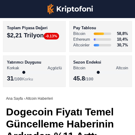
Toplam Piyasa Değeri
Pay Tablosu
Bitcoin
58,8%
$2,21 Trilyon
-0.13%
Ethereum
10,4%
Altcoinler
30,7%
KRİPTO PARA HABERLERİ
Facebook
BİTCOİN HABERLERİ
Yatırımcı Duygusu
Sezon Endeksi
Korkak
Açgözlü
Bitcoin
Altcoin
ALTCOİN HABERLERİ
31
45.8
/100
Korku
/100
AKADEMİ
Instagram
SÖZLÜK
Ana Sayfa
›
Altcoin Haberleri
Dogecoin Fiyatı Temel
Youtube
Güncelleme Haberinin
TikTok