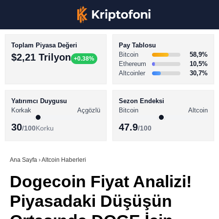
Toplam Piyasa Değeri
Pay Tablosu
Bitcoin
58,9%
$2,21 Trilyon
+0.38%
Ethereum
10,5%
Altcoinler
30,7%
KRİPTO PARA HABERLERİ
Facebook
BİTCOİN HABERLERİ
Yatırımcı Duygusu
Sezon Endeksi
Korkak
Açgözlü
Bitcoin
Altcoin
ALTCOİN HABERLERİ
30
47.9
/100
Korku
/100
AKADEMİ
Instagram
SÖZLÜK
Ana Sayfa
›
Altcoin Haberleri
Dogecoin Fiyat Analizi!
Youtube
Piyasadaki Düşüşün
TikTok