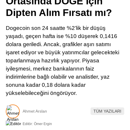
Ortasında DOGE İçin
Pinterest
Dipten Alım Fırsatı mı?
LinkedIn
Dogecoin son 24 saatte %2’lik bir düşüş
yaşadı, geçen hafta ise %10 düşerek 0,1416
Telegram
dolara geriledi. Ancak, grafikler aşırı satımı
işaret ediyor ve büyük yatırımcılar gelecekteki
toparlanmaya hazırlık yapıyor. Piyasa
iyileşmesi, merkez bankalarının faiz
indirimlerine bağlı olabilir ve analistler, yaz
sonuna kadar 0,18 dolara kadar
yükselebileceğini öngörüyor.
Ahmet Arslan
TÜM YAZILARI
Editör:
Ömer Ergin