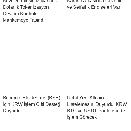
Krizi Derinleşti: Milyarlarca
Kararın Arkasında Güvenlik
Dolarlık Tokenizasyon
ve Şeffaflık Endişeleri Var
Devinin Kontrolü
Mahkemeye Taşındı
Bithumb, BlockStreet (BSB)
Upbit Yeni Altcoin
İçin KRW İşlem Çifti Desteği
Listelemesini Duyurdu: KRW,
Duyurdu
BTC ve USDT Paritelerinde
İşlem Görecek