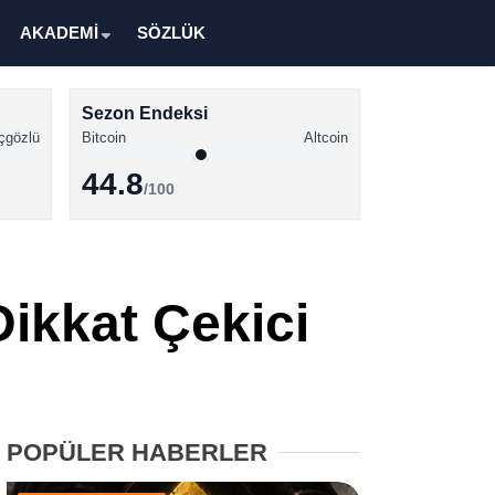
AKADEMİ
SÖZLÜK
Sezon Endeksi
çgözlü
Bitcoin
Altcoin
44.8
/100
Kripto Para Haberleri
Bitcoin Haberleri
ikkat Çekici
Altcoin Haberleri
Ethereum Haberleri
Solana Haberleri
POPÜLER HABERLER
XRP Haberleri
Memecoin Haberleri