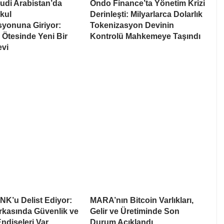
udi Arabistan’da
Ondo Finance’ta Yönetim Krizi
kul
Derinleşti: Milyarlarca Dolarlık
syonuna Giriyor:
Tokenizasyon Devinin
Ötesinde Yeni Bir
Kontrolü Mahkemeye Taşındı
evi
NK’u Delist Ediyor:
MARA’nın Bitcoin Varlıkları,
rkasında Güvenlik ve
Gelir ve Üretiminde Son
Endişeleri Var
Durum Açıklandı