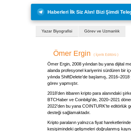
Haberleri İlk Siz Alın! Bizi Şimdi Te
Yazar Biyografisi
Görev ve Uzmanlık
Ömer Ergin
(
İçerik Editörü
)
Ömer Ergin, 2008 yılından bu yana dijital me
alanda profesyonel kariyerini sürdüren bir iç
yılında ShiftDelete’de başlamış, 2016–2018 y
görev yapmıştır.
2018’den itibaren kripto para alanındaki şi
BTCHaber ve Coinbilgi’de, 2020–2021 dönemi
2022’den bu yana COINTURK’te editörlük gör
desteği sağlamaktadır.
Kripto paraların yalnızca fiyat hareketlerind
kesişimindeki gelişmeleri doğrulanmış kayna