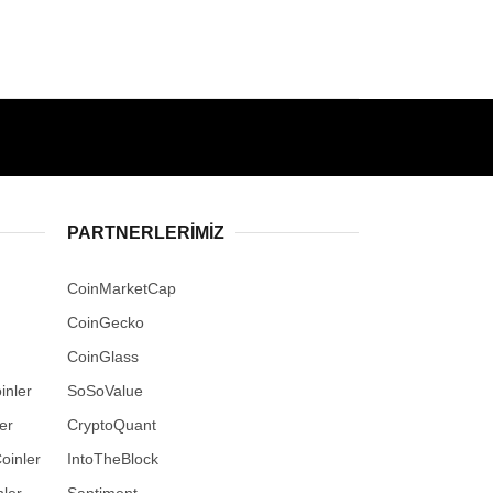
PARTNERLERIMIZ
CoinMarketCap
CoinGecko
CoinGlass
inler
SoSoValue
er
CryptoQuant
oinler
IntoTheBlock
ler
Santiment