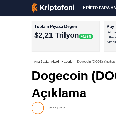
KRİPTO PARA H
Toplam Piyasa Değeri
Pay 
Bitcoi
$2,21 Trilyon
+0.58%
Ether
Altcoi
Ana Sayfa
›
Altcoin Haberleri
›
Dogecoin (DOGE) Yaratıcısı
Dogecoin (DOG
Açıklama
Ömer Ergin