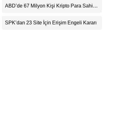
Beklentisini Bozabilir
ABD’de 67 Milyon Kişi Kripto Para Sahibi:
LinkedIn
Ripple’dan “Eski Algılar Yıkıldı” Mesajı
SPK’dan 23 Site İçin Erişim Engeli Kararı
Telegram