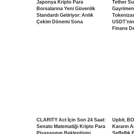
Japonya Kripto Para
Tether Su
Borsalarına Yeni Güvenlik
Gayrimen
Standardı Getiriyor: Anlık
Tokeniza
Çekim Dönemi Sona
USDT’nin 
Finans D
CLARITY Act İçin Son 24 Saat:
Upbit, BO
Senato Matematiği Kripto Para
Kararın A
Piyasasının Beklentisini
Şeffaflık 