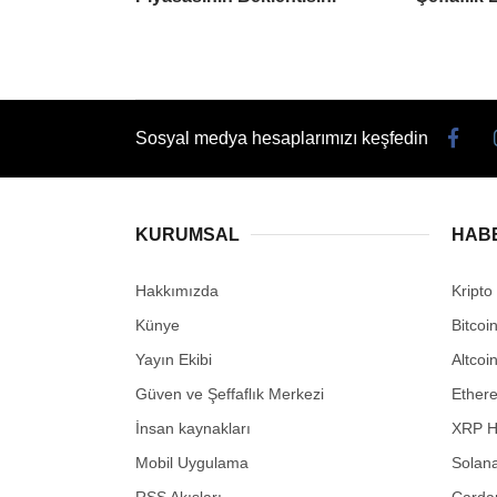
Sosyal medya hesaplarımızı keşfedin
KURUMSAL
HAB
Hakkımızda
Kripto
Künye
Bitcoi
Yayın Ekibi
Altcoi
Güven ve Şeffaflık Merkezi
Ether
İnsan kaynakları
XRP H
Mobil Uygulama
Solana
RSS Akışları
Carda