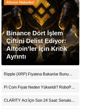
Altcoin Haberleri
Stablecoin Haberleri
Binance Dört İşlem
Facebook
Çiftini Delist Ediyor:
Altcoin’ler İçin Kritik
Ayrıntı
Instagram
Youtube
Ripple (XRP) Fiyatına Bakanlar Bunu
Kaçırıyor: Evernorth’tan Dikkat Çeken
Uyarı
TikTok
Pi Coin Fiyatı Neden Yükseldi? RoboPay
Ortaklığı ve Güncelleme İyimserliği
Destekledi
Pinterest
CLARITY Act İçin Son 24 Saat: Senato
Matematiği Kripto Para Piyasasının