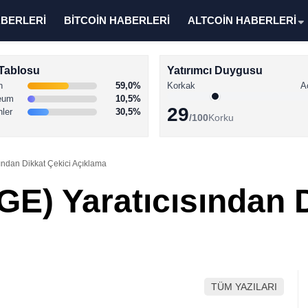
ABERLERİ
BİTCOİN HABERLERİ
ALTCOİN HABERLERİ
Tablosu
Yatırımcı Duygusu
n
59,0%
Korkak
A
eum
10,5%
29
nler
30,5%
/100
Korku
ndan Dikkat Çekici Açıklama
E) Yaratıcısından D
TÜM YAZILARI