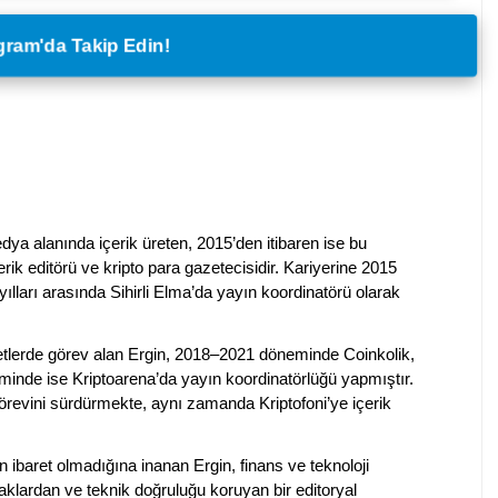
legram'da Takip Edin!
dya alanında içerik üreten, 2015’den itibaren ise bu
erik editörü ve kripto para gazetecisidir. Kariyerine 2015
ılları arasında Sihirli Elma’da yayın koordinatörü olarak
rketlerde görev alan Ergin, 2018–2021 döneminde Coinkolik,
nde ise Kriptoarena’da yayın koordinatörlüğü yapmıştır.
evini sürdürmekte, aynı zamanda Kriptofoni’ye içerik
en ibaret olmadığına inanan Ergin, finans ve teknoloji
klardan ve teknik doğruluğu koruyan bir editoryal