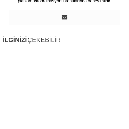
planlama/koordinasyonu konularında deneyimlidir.
İLGİNİZİ
ÇEKEBİLİR