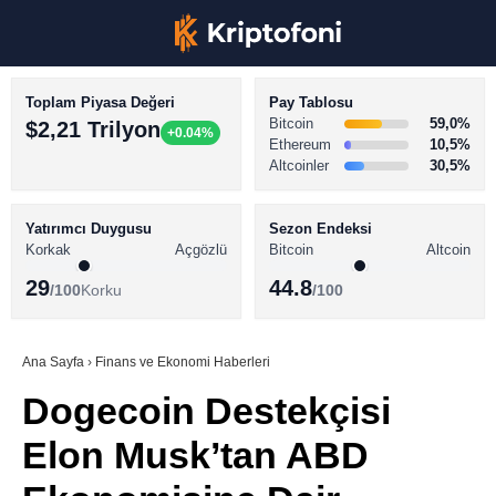
Toplam Piyasa Değeri
Pay Tablosu
Bitcoin
59,0%
$2,21 Trilyon
+0.04%
Ethereum
10,5%
Altcoinler
30,5%
KRİPTO PARA HABERLERİ
Facebook
BİTCOİN HABERLERİ
Yatırımcı Duygusu
Sezon Endeksi
Korkak
Açgözlü
Bitcoin
Altcoin
ALTCOİN HABERLERİ
29
44.8
/100
Korku
/100
AKADEMİ
Instagram
SÖZLÜK
Ana Sayfa
›
Finans ve Ekonomi Haberleri
Dogecoin Destekçisi
Youtube
Elon Musk’tan ABD
TikTok