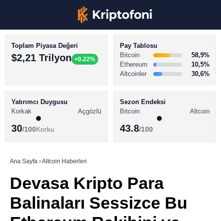
Toplam Piyasa Değeri
Pay Tablosu
Bitcoin
58,9%
$2,21 Trilyon
+0.22%
Ethereum
10,5%
Altcoinler
30,6%
KRİPTO PARA HABERLERİ
Facebook
BİTCOİN HABERLERİ
Yatırımcı Duygusu
Sezon Endeksi
Korkak
Açgözlü
Bitcoin
Altcoin
ALTCOİN HABERLERİ
30
43.8
/100
Korku
/100
AKADEMİ
Instagram
SÖZLÜK
Ana Sayfa
›
Altcoin Haberleri
Devasa Kripto Para
Youtube
Balinaları Sessizce Bu
TikTok