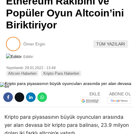
Ethereum Rakibini ve
Pinterest
Popüler Oyun Altcoin’ini
Biriktiriyor
LinkedIn
Telegram
Ömer Ergin
TÜM YAZILARI
Editör:
Yayınlandı: 29.01.2022 - 13:49
Altcoin Haberleri
Kripto Para Haberleri
EKLE
ABONE OL
Kripto para piyasasının büyük oyuncuları arasında
yer alan devasa bir kripto para balinası, 23.9 milyon
doları iki farklı altcoin’e yatırdı.