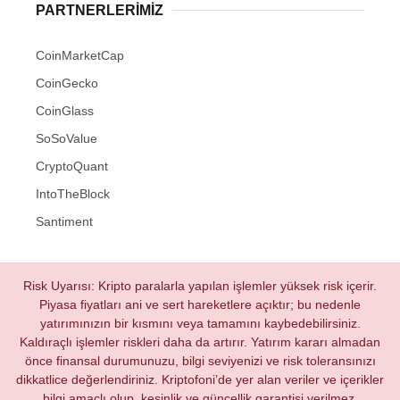
PARTNERLERIMIZ
CoinMarketCap
CoinGecko
CoinGlass
SoSoValue
CryptoQuant
IntoTheBlock
Santiment
Risk Uyarısı: Kripto paralarla yapılan işlemler yüksek risk içerir.
Piyasa fiyatları ani ve sert hareketlere açıktır; bu nedenle
yatırımınızın bir kısmını veya tamamını kaybedebilirsiniz.
Kaldıraçlı işlemler riskleri daha da artırır. Yatırım kararı almadan
önce finansal durumunuzu, bilgi seviyenizi ve risk toleransınızı
dikkatlice değerlendiriniz. Kriptofoni’de yer alan veriler ve içerikler
bilgi amaçlı olup, kesinlik ve güncellik garantisi verilmez.