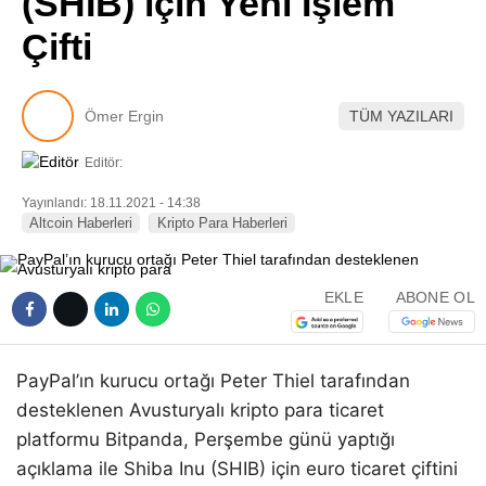
(SHIB) için Yeni İşlem
Pinterest
Çifti
LinkedIn
Ömer Ergin
TÜM YAZILARI
Telegram
Editör:
Yayınlandı: 18.11.2021 - 14:38
Altcoin Haberleri
Kripto Para Haberleri
EKLE
ABONE OL
PayPal’ın kurucu ortağı Peter Thiel tarafından
desteklenen Avusturyalı kripto para ticaret
platformu Bitpanda, Perşembe günü yaptığı
açıklama ile Shiba Inu (SHIB) için euro ticaret çiftini