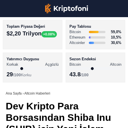
Toplam Piyasa Değeri
Pay Tablosu
Bitcoin
59,0%
$2,20 Trilyon
+0.08%
Ethereum
10,5%
Altcoinler
30,6%
KRİPTO PARA HABERLERİ
Facebook
BİTCOİN HABERLERİ
Yatırımcı Duygusu
Sezon Endeksi
Korkak
Açgözlü
Bitcoin
Altcoin
ALTCOİN HABERLERİ
29
43.8
/100
Korku
/100
AKADEMİ
Instagram
SÖZLÜK
Ana Sayfa
›
Altcoin Haberleri
Dev Kripto Para
Youtube
Borsasından Shiba Inu
TikTok