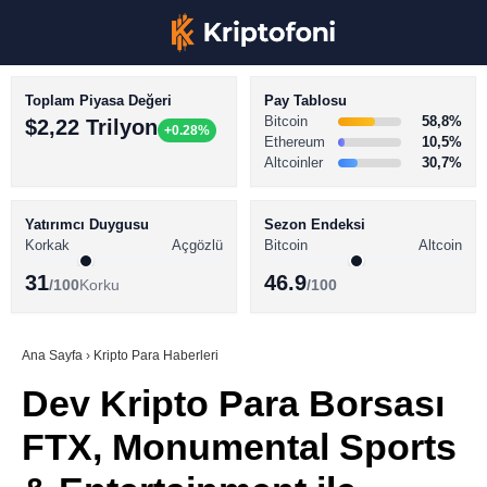
Toplam Piyasa Değeri
Pay Tablosu
Bitcoin
58,8%
$2,22 Trilyon
+0.28%
Ethereum
10,5%
Altcoinler
30,7%
KRİPTO PARA HABERLERİ
Facebook
BİTCOİN HABERLERİ
Yatırımcı Duygusu
Sezon Endeksi
Korkak
Açgözlü
Bitcoin
Altcoin
ALTCOİN HABERLERİ
31
46.9
/100
Korku
/100
AKADEMİ
Instagram
SÖZLÜK
Ana Sayfa
›
Kripto Para Haberleri
Dev Kripto Para Borsası
Youtube
FTX, Monumental Sports
TikTok