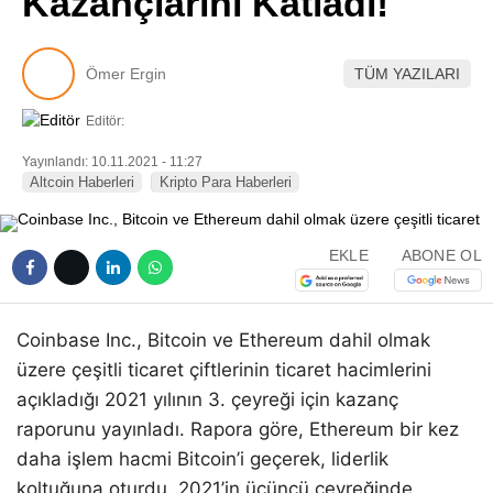
Kazançlarını Katladı!
Pinterest
Ömer Ergin
TÜM YAZILARI
LinkedIn
Editör:
Telegram
Yayınlandı: 10.11.2021 - 11:27
Altcoin Haberleri
Kripto Para Haberleri
EKLE
ABONE OL
Coinbase Inc., Bitcoin ve Ethereum dahil olmak
üzere çeşitli ticaret çiftlerinin ticaret hacimlerini
açıkladığı 2021 yılının 3. çeyreği için kazanç
raporunu yayınladı. Rapora göre, Ethereum bir kez
daha işlem hacmi Bitcoin’i geçerek, liderlik
koltuğuna oturdu. 2021’in üçüncü çeyreğinde