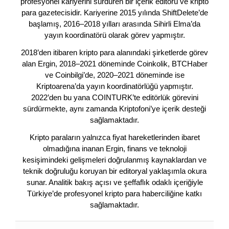
profesyonel kariyerini sürdüren bir içerik editörü ve kripto
para gazetecisidir. Kariyerine 2015 yılında ShiftDelete’de
başlamış, 2016–2018 yılları arasında Sihirli Elma’da
yayın koordinatörü olarak görev yapmıştır.
2018’den itibaren kripto para alanındaki şirketlerde görev
alan Ergin, 2018–2021 döneminde Coinkolik, BTCHaber
ve Coinbilgi’de, 2020–2021 döneminde ise
Kriptoarena’da yayın koordinatörlüğü yapmıştır.
2022’den bu yana COINTURK’te editörlük görevini
sürdürmekte, aynı zamanda Kriptofoni’ye içerik desteği
sağlamaktadır.
Kripto paraların yalnızca fiyat hareketlerinden ibaret
olmadığına inanan Ergin, finans ve teknoloji
kesişimindeki gelişmeleri doğrulanmış kaynaklardan ve
teknik doğruluğu koruyan bir editoryal yaklaşımla okura
sunar. Analitik bakış açısı ve şeffaflık odaklı içeriğiyle
Türkiye’de profesyonel kripto para haberciliğine katkı
sağlamaktadır.