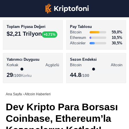
Toplam Piyasa Değeri
Pay Tablosu
Bitcoin
59,0%
$2,21 Trilyon
+0.71%
Ethereum
10,5%
Altcoinler
30,5%
KRİPTO PARA HABERLERİ
Facebook
BİTCOİN HABERLERİ
Yatırımcı Duygusu
Sezon Endeksi
Korkak
Açgözlü
Bitcoin
Altcoin
ALTCOİN HABERLERİ
29
44.8
/100
Korku
/100
AKADEMİ
Instagram
SÖZLÜK
Ana Sayfa
›
Altcoin Haberleri
Dev Kripto Para Borsası
Youtube
Coinbase, Ethereum’la
TikTok