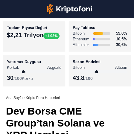
Toplam Piyasa Değeri
Pay Tablosu
Bitcoin
59,0%
$2,21 Trilyon
+1.03%
Ethereum
10,5%
Altcoinler
30,6%
KRİPTO PARA HABERLERİ
Facebook
BİTCOİN HABERLERİ
Yatırımcı Duygusu
Sezon Endeksi
Korkak
Açgözlü
Bitcoin
Altcoin
ALTCOİN HABERLERİ
30
43.8
/100
Korku
/100
AKADEMİ
Instagram
SÖZLÜK
Ana Sayfa
›
Kripto Para Haberleri
Dev Borsa CME
Youtube
Group’tan Solana ve
TikTok