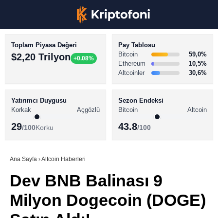
Toplam Piyasa Değeri
Pay Tablosu
Bitcoin
59,0%
$2,20 Trilyon
+0.08%
Ethereum
10,5%
Altcoinler
30,6%
KRİPTO PARA HABERLERİ
Facebook
BİTCOİN HABERLERİ
Yatırımcı Duygusu
Sezon Endeksi
Korkak
Açgözlü
Bitcoin
Altcoin
ALTCOİN HABERLERİ
29
43.8
/100
Korku
/100
AKADEMİ
Instagram
SÖZLÜK
Ana Sayfa
›
Altcoin Haberleri
Dev BNB Balinası 9
Youtube
Milyon Dogecoin (DOGE)
TikTok