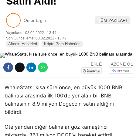
Satın Aldı!
Pinterest
Ömer Ergin
TÜM YAZILARI
LinkedIn
Yayınlandı: 08.02.2022 - 13:44
Son Güncelleme: 08.02.2022 - 13:47
Telegram
Altcoin Haberleri
Kripto Para Haberleri
EKLE
ABONE OL
WhaleStats, kısa süre önce, en büyük 1000 BNB
balinası arasında ilk 100’de yer alan bir BNB
balinasının 8.9 milyon Dogecoin satın aldığını
bildirdi.
Öte yandan diğer balinalar göz kamaştırıcı
miktarda, 361 milyon DOGE’yi hareket ettirdi.