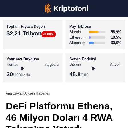
Toplam Piyasa Değeri
Pay Tablosu
Bitcoin
58,9%
$2,21 Trilyon
-0.08%
Ethereum
10,5%
Altcoinler
30,6%
KRİPTO PARA HABERLERİ
Facebook
BİTCOİN HABERLERİ
Yatırımcı Duygusu
Sezon Endeksi
Korkak
Açgözlü
Bitcoin
Altcoin
ALTCOİN HABERLERİ
30
45.8
/100
Korku
/100
AKADEMİ
Instagram
SÖZLÜK
Ana Sayfa
›
Altcoin Haberleri
DeFi Platformu Ethena,
Youtube
46 Milyon Doları 4 RWA
TikTok