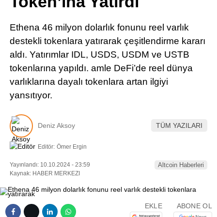
Token’ına Yatırdı
Pinterest
Ethena 46 milyon dolarlık fonunu reel varlık
LinkedIn
destekli tokenlara yatırarak çeşitlendirme kararı
aldı. Yatırımlar IDL, USDS, USDM ve USTB
Telegram
tokenlarına yapıldı. amle DeFi’de reel dünya
varlıklarına dayalı tokenlara artan ilgiyi
yansıtıyor.
Deniz Aksoy
TÜM YAZILARI
Editör:
Ömer Ergin
Yayınlandı: 10.10.2024 - 23:59
Altcoin Haberleri
Kaynak: HABER MERKEZI
EKLE
ABONE OL