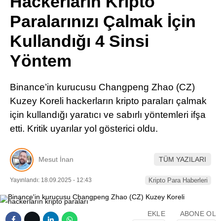
Hackerların Kripto
Pinterest
Paralarınızı Çalmak İçin
Kullandığı 4 Sinsi
LinkedIn
Yöntem
Telegram
Binance’in kurucusu Changpeng Zhao (CZ)
Kuzey Koreli hackerların kripto paraları çalmak
için kullandığı yaratıcı ve sabırlı yöntemleri ifşa
etti. Kritik uyarılar yol gösterici oldu.
Mesut İnan
TÜM YAZILARI
Yayınlandı: 18.09.2025 - 12:43
Kripto Para Haberleri
EKLE
ABONE OL