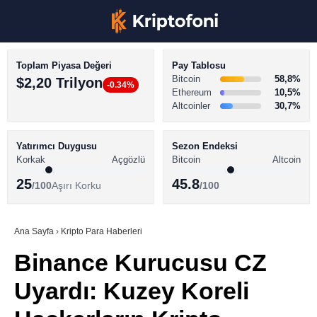
Toplam Piyasa Değeri
Pay Tablosu
Bitcoin
58,8%
$2,20 Trilyon
-0.34%
Ethereum
10,5%
Altcoinler
30,7%
KRİPTO PARA HABERLERİ
Facebook
BİTCOİN HABERLERİ
Yatırımcı Duygusu
Sezon Endeksi
Korkak
Açgözlü
Bitcoin
Altcoin
ALTCOİN HABERLERİ
25
45.8
/100
Aşırı Korku
/100
AKADEMİ
Instagram
SÖZLÜK
Ana Sayfa
›
Kripto Para Haberleri
Binance Kurucusu CZ
Youtube
Uyardı: Kuzey Koreli
TikTok