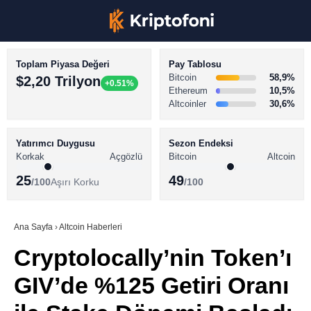
Toplam Piyasa Değeri
Pay Tablosu
Bitcoin
58,9%
$2,20 Trilyon
+0.51%
Ethereum
10,5%
Altcoinler
30,6%
KRİPTO PARA HABERLERİ
Facebook
BİTCOİN HABERLERİ
Yatırımcı Duygusu
Sezon Endeksi
Korkak
Açgözlü
Bitcoin
Altcoin
ALTCOİN HABERLERİ
25
49
/100
Aşırı Korku
/100
AKADEMİ
Instagram
SÖZLÜK
Ana Sayfa
›
Altcoin Haberleri
Cryptolocally’nin Token’ı
Youtube
GIV’de %125 Getiri Oranı
TikTok