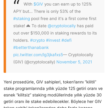
With
$GIV
you can earn up to 125%
APY but… There is only 53% of the
#staking
pool free and it's a first come first
stake! 🦇 To date
@cryptolocally
has paid
out over $150,000 in staking rewards to its
holders.
#crypto
#invest
#defi
#betterthanabank
pic.twitter.com/Ig3jkafxs5
— Cryptolocally
(GIV) (@cryptolocally)
November 5, 2021
Yeni prosedürle, GIV sahipleri, token’larını “kilitli”
stake programlarında yıllık yüzde 125 getiri oranı ve
esnek “kilitsiz” staking modüllerinde yıllık yüzde 30
getiri oranı ile stake edebilecekler. Böylece her GIV