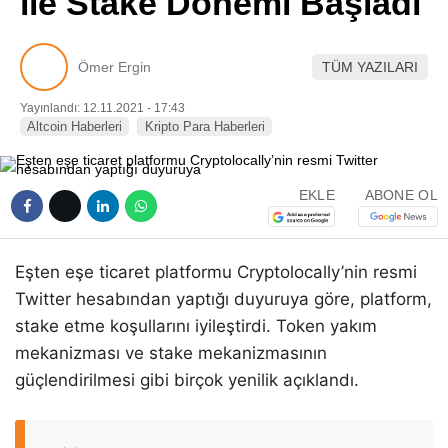
ile Stake Dönemi Başladı
Pinterest
Ömer Ergin
TÜM YAZILARI
LinkedIn
Yayınlandı: 12.11.2021 - 17:43
Altcoin Haberleri
Kripto Para Haberleri
Telegram
EKLE
ABONE OL
Eşten eşe ticaret platformu Cryptolocally’nin resmi
Twitter hesabından yaptığı duyuruya göre, platform,
stake etme koşullarını iyileştirdi. Token yakım
mekanizması ve stake mekanizmasının
güçlendirilmesi gibi birçok yenilik açıklandı.