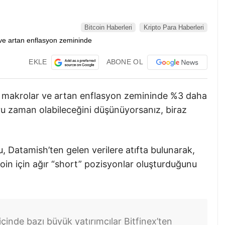
Bitcoin Haberleri
Kripto Para Haberleri
EKLE
ABONE OL
sel makrolar ve artan enflasyon zemininde %3 daha
ğru zaman olabileceğini düşünüyorsanız, biraz
, Datamish’ten gelen verilere atıfta bulunarak,
coin için ağır “short” pozisyonlar oluşturduğunu
çinde bazı büyük yatırımcılar Bitfinex’ten