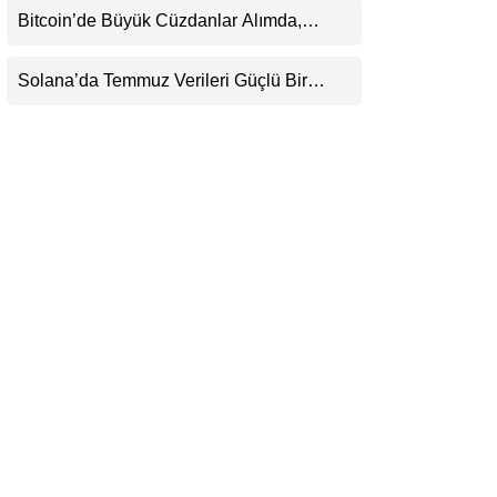
Belirsizliğini Koruyor
Bitcoin’de Büyük Cüzdanlar Alımda,
LinkedIn
Küçük Yatırımcı Satışta: Piyasa 70 Bin
Dolar Senaryosuna mı Hazırlanıyor?
Solana’da Temmuz Verileri Güçlü Bir
Telegram
Toparlanmaya İşaret Ediyor: Büyümeyi Bu
Kez Sadece Memecoin’ler Taşımıyor