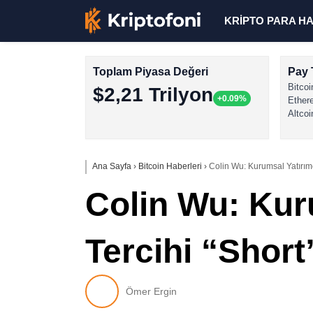
KRİPTO PARA H
Toplam Piyasa Değeri
Pay 
Bitcoi
$2,21 Trilyon
+0.09%
Ether
Altcoi
Ana Sayfa
›
Bitcoin Haberleri
›
Colin Wu: Kurumsal Yatırımc
Colin Wu: Kuru
Tercihi “Shor
Ömer Ergin