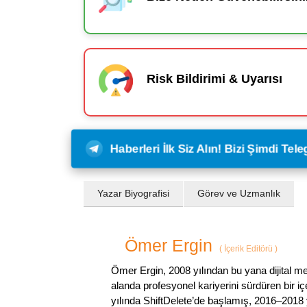
Risk Bildirimi & Uyarısı
Haberleri İlk Siz Alın! Bizi Şimdi Te
Yazar Biyografisi
Görev ve Uzmanlık
Ömer Ergin
(
İçerik Editörü
)
Ömer Ergin, 2008 yılından bu yana dijital me
alanda profesyonel kariyerini sürdüren bir iç
yılında ShiftDelete’de başlamış, 2016–2018 y