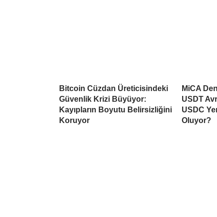
Bitcoin Cüzdan Üreticisindeki
MiCA Deng
Güvenlik Krizi Büyüyor:
USDT Avr
Kayıpların Boyutu Belirsizliğini
USDC Yen
Koruyor
Oluyor?