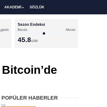
AKADEMİ
SÖZLÜK
Sezon Endeksi
çgözlü
Bitcoin
Altcoin
45.8
/100
Kripto Para Haberleri
Bitcoin Haberleri
 Bitcoin’de
Altcoin Haberleri
Ethereum Haberleri
Solana Haberleri
POPÜLER HABERLER
XRP Haberleri
Memecoin Haberleri