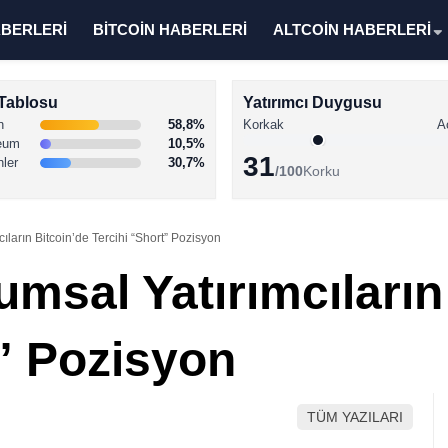
ABERLERİ
BİTCOİN HABERLERİ
ALTCOİN HABERLERİ
Tablosu
Yatırımcı Duygusu
n
58,8%
Korkak
A
eum
10,5%
31
nler
30,7%
/100
Korku
ıların Bitcoin’de Tercihi “Short” Pozisyon
msal Yatırımcıların
t” Pozisyon
TÜM YAZILARI