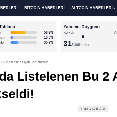
ABERLERİ
BİTCOİN HABERLERİ
ALTCOİN HABERLERİ
Tablosu
Yatırımcı Duygusu
n
58,9%
Korkak
A
eum
10,5%
31
nler
30,7%
/100
Korku
u 2 Altcoin’in Fiyatı Sert Yükseldi!
a Listelenen Bu 2 A
kseldi!
TÜM YAZILARI