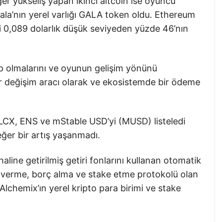
er yükseliş yapan ikinci altcoin ise oyuncu
la’nın yerel varlığı GALA token oldu. Ethereum
ki 0,089 dolarlık düşük seviyeden yüzde 46’nın
ip olmalarını ve oyunun gelişim yönünü
bir değişim aracı olarak ve ekosistemde bir ödeme
LCX, ENS ve mStable USD’yi (MUSD) listeledi
eğer bir artış yaşanmadı.
line getirilmiş getiri fonlarını kullanan otomatik
orç verme, borç alma ve stake etme protokolü olan
lchemix’ın yerel kripto para birimi ve stake