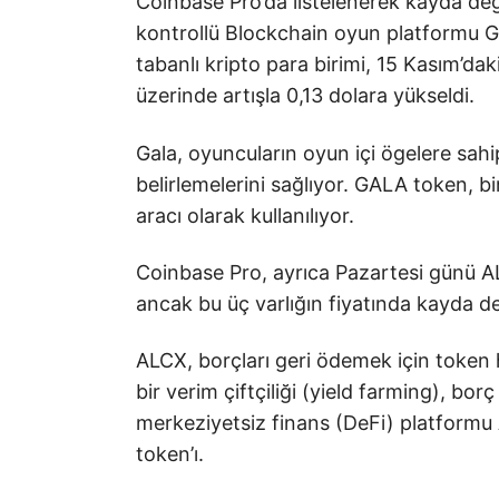
Coinbase Pro’da listelenerek kayda değ
kontrollü Blockchain oyun platformu Ga
tabanlı kripto para birimi, 15 Kasım’da
üzerinde artışla 0,13 dolara yükseldi.
Gala, oyuncuların oyun içi ögelere sah
belirlemelerini sağlıyor. GALA token, 
aracı olarak kullanılıyor.
Coinbase Pro, ayrıca Pazartesi günü A
ancak bu üç varlığın fiyatında kayda d
ALCX, borçları geri ödemek için token ha
bir verim çiftçiliği (yield farming), b
merkeziyetsiz finans (DeFi) platformu A
token’ı.