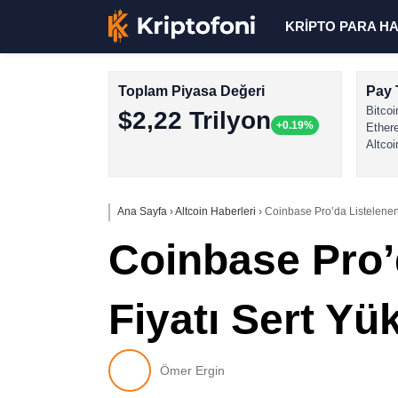
KRİPTO PARA H
Toplam Piyasa Değeri
Pay 
Bitcoi
$2,22 Trilyon
+0.19%
Ether
Altcoi
Ana Sayfa
›
Altcoin Haberleri
›
Coinbase Pro’da Listelenen B
Coinbase Pro’d
Fiyatı Sert Yü
Ömer Ergin