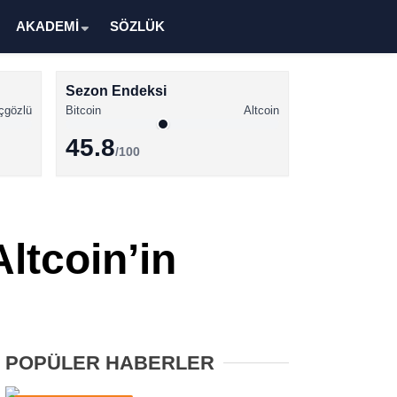
AKADEMİ
SÖZLÜK
Sezon Endeksi
çgözlü
Bitcoin
Altcoin
45.8
/100
Kripto Para Haberleri
Bitcoin Haberleri
ltcoin’in
Altcoin Haberleri
Ethereum Haberleri
Solana Haberleri
POPÜLER HABERLER
XRP Haberleri
Memecoin Haberleri