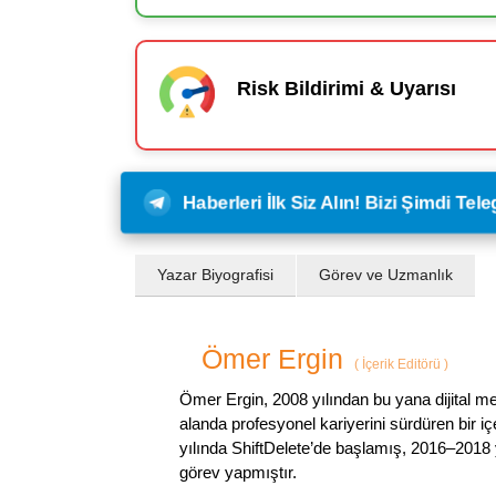
Risk Bildirimi & Uyarısı
Haberleri İlk Siz Alın! Bizi Şimdi Te
Yazar Biyografisi
Görev ve Uzmanlık
Ömer Ergin
(
İçerik Editörü
)
Ömer Ergin, 2008 yılından bu yana dijital me
alanda profesyonel kariyerini sürdüren bir iç
yılında ShiftDelete’de başlamış, 2016–2018 y
görev yapmıştır.