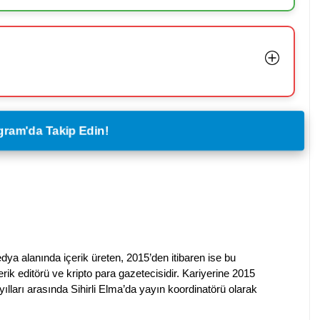
legram'da Takip Edin!
dya alanında içerik üreten, 2015’den itibaren ise bu
erik editörü ve kripto para gazetecisidir. Kariyerine 2015
ılları arasında Sihirli Elma’da yayın koordinatörü olarak