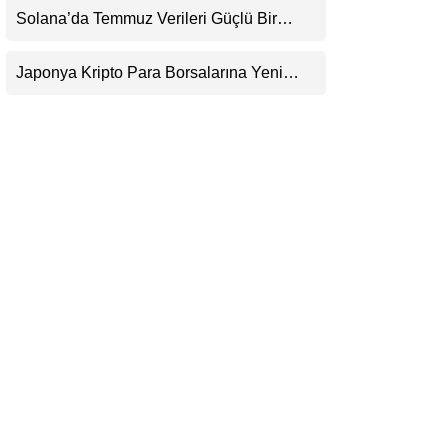
Henüz Yok
Solana’da Temmuz Verileri Güçlü Bir
LinkedIn
Toparlanmaya İşaret Ediyor: Büyümeyi Bu
Kez Sadece Memecoin’ler Taşımıyor
Japonya Kripto Para Borsalarına Yeni
Telegram
Güvenlik Standardı Getiriyor: Anlık Çekim
Dönemi Sona Erebilir