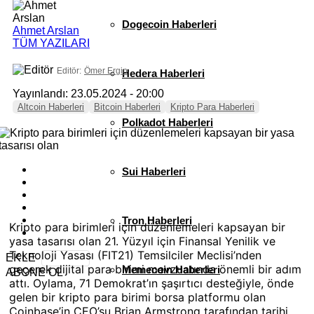
Dogecoin Haberleri
Ahmet Arslan
TÜM YAZILARI
Editör:
Ömer Ergin
Hedera Haberleri
Yayınlandı: 23.05.2024 - 20:00
Altcoin Haberleri
Bitcoin Haberleri
Kripto Para Haberleri
Polkadot Haberleri
Sui Haberleri
Tron Haberleri
Kripto para birimleri için düzenlemeleri kapsayan bir
yasa tasarısı olan 21. Yüzyıl için Finansal Yenilik ve
Teknoloji Yasası (FIT21) Temsilciler Meclisi’nden
EKLE
geçerek dijital para birimi mevzuatında önemli bir adım
Memecoin Haberleri
ABONE OL
attı. Oylama, 71 Demokrat’ın şaşırtıcı desteğiyle, önde
gelen bir kripto para birimi borsa platformu olan
Coinbase’in CEO’su Brian Armstrong tarafından tarihi