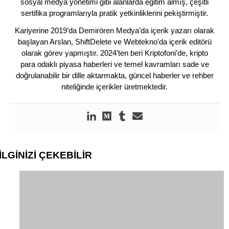
sosyal medya yönetimi gibi alanlarda eğitim almış, çeşitli
sertifika programlarıyla pratik yetkinliklerini pekiştirmiştir.
Kariyerine 2019’da Demirören Medya’da içerik yazarı olarak
başlayan Arslan, ShiftDelete ve Webtekno’da içerik editörü
olarak görev yapmıştır. 2024’ten beri Kriptofoni’de, kripto
para odaklı piyasa haberleri ve temel kavramları sade ve
doğrulanabilir bir dille aktarmakta, güncel haberler ve rehber
niteliğinde içerikler üretmektedir.
İLGİNİZİ
ÇEKEBİLİR