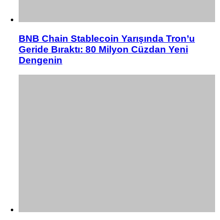
BNB Chain Stablecoin Yarışında Tron’u
Geride Bıraktı: 80 Milyon Cüzdan Yeni
Dengenin