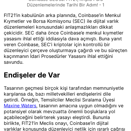
Düzenlemelerinde Tarihi Bir Adım! - 1
FIT21’in kabulünün arka planında, Coinbase’in Menkul
Kıymetler ve Borsa Komisyonu (SEC) ile dijital varlık
düzenlemeleri konusundaki anlaşmazlıkları dikkat
çekicidir. SEC daha önce Coinbase’e menkul kıymetler
yasasını ihlal ettiği iddiasıyla dava açmıştı. Buna yanıt
veren Coinbase, SEC’i kriptolar için kontrollü bir
düzenleyici çerçeve oluşturmaya çağırdı ve bu süreçten
kaçınmanın İdari Prosedürler Yasasını ihlal ettiğini
savundu.
Endişeler de Var
Tasarının geçmesi birçok kişi tarafından memnuniyetle
karşılansa da, bazı milletvekilleri endişelerini dile
getirdi. Örneğin, Temsilciler Meclisi Sıralama Üyesi
Maxine Waters
, tasarının amacına uygun olmadığını ve
potansiyel olarak mevzuatta önemli boşluklara yol
açabileceğini belirterek yasayı eleştirdi. Bununla
birlikte, FIT21’in Meclis onayı, Coinbase’in dijital
varlıklar konusunda düzenleyici netlik için ısrarlı çağrısı