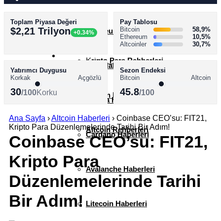
Toplam Piyasa Değeri
Pay Tablosu
AKADEMİ
$2,21 Trilyon
Bitcoin
58,9%
Ethereum Haberleri
+0.34%
Ethereum
10,5%
Altcoinler
30,7%
SÖZLÜK
Kripto Para Rehberleri
XRP Haberleri
Yatırımcı Duygusu
Sezon Endeksi
Korkak
Açgözlü
Bitcoin
Altcoin
30
45.8
/100
Korku
/100
Bitcoin Rehberleri
Solana Haberleri
Ana Sayfa
›
Altcoin Haberleri
›
Coinbase CEO’su: FIT21,
Kripto Para Düzenlemelerinde Tarihi Bir Adım!
Altcoin Rehberleri
Cardano Haberleri
Coinbase CEO’su: FIT21,
Kripto Para
Avalanche Haberleri
Düzenlemelerinde Tarihi
Bir Adım!
Litecoin Haberleri