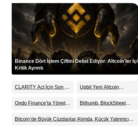
Binance Dört İşlem Çiftini Delist Ediyor: Altcoin’ler İç
Kritik Ayrıntı
CLARITY Act İçin Son 24
Upbit Yeni Altcoin
Saat: Senato Matematiği
Listelemesini Duyurdu:
Kripto Para Piyasasının
KRW, BTC ve USDT
Ondo Finance’ta Yönetim
Bithumb, BlockStreet
Beklentisini Bozabilir
Paritelerinde İşlem
Krizi Derinleşti:
(BSB) İçin KRW İşlem
Görecek
Milyarlarca Dolarlık
Çifti Desteği Duyurdu
Bitcoin’de Büyük Cüzdanlar Alımda, Küçük Yatırımcı
Tokenizasyon Devinin
Satışta: Piyasa 70 Bin Dolar Senaryosuna mı
Kontrolü Mahkemeye
Hazırlanıyor?
Taşındı