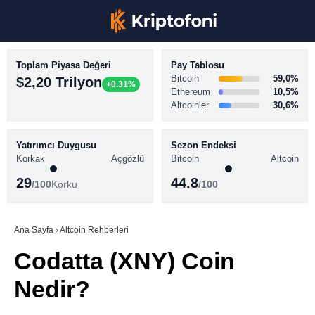
Toplam Piyasa Değeri
Pay Tablosu
Bitcoin
59,0%
$2,20 Trilyon
+0.31%
Ethereum
10,5%
Altcoinler
30,6%
KRİPTO PARA HABERLERİ
Facebook
BİTCOİN HABERLERİ
Yatırımcı Duygusu
Sezon Endeksi
Korkak
Açgözlü
Bitcoin
Altcoin
ALTCOİN HABERLERİ
29
44.8
/100
Korku
/100
AKADEMİ
Instagram
SÖZLÜK
Ana Sayfa
›
Altcoin Rehberleri
Codatta (XNY) Coin
Youtube
Nedir?
TikTok