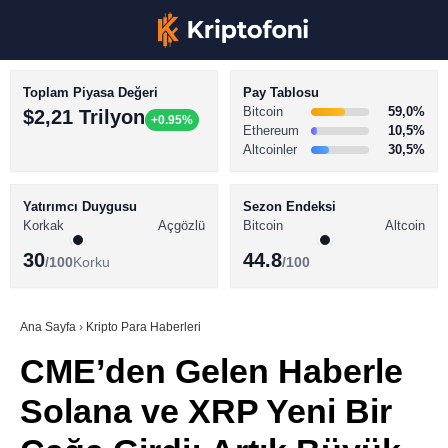
Toplam Piyasa Değeri
Pay Tablosu
Bitcoin
59,0%
$2,21 Trilyon
+0.95%
Ethereum
10,5%
Altcoinler
30,5%
KRİPTO PARA HABERLERİ
Facebook
BİTCOİN HABERLERİ
Yatırımcı Duygusu
Sezon Endeksi
Korkak
Açgözlü
Bitcoin
Altcoin
ALTCOİN HABERLERİ
30
44.8
/100
Korku
/100
AKADEMİ
Instagram
SÖZLÜK
Ana Sayfa
›
Kripto Para Haberleri
CME’den Gelen Haberle
Youtube
Solana ve XRP Yeni Bir
TikTok