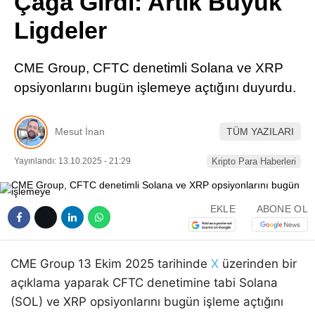
Çağa Girdi: Artık Büyük
Pinterest
Ligdeler
LinkedIn
CME Group, CFTC denetimli Solana ve XRP
opsiyonlarını bugün işlemeye açtığını duyurdu.
Telegram
Mesut İnan
TÜM YAZILARI
Yayınlandı: 13.10.2025 - 21:29
Kripto Para Haberleri
EKLE
ABONE OL
CME Group 13 Ekim 2025 tarihinde
X
üzerinden bir
açıklama yaparak CFTC denetimine tabi Solana
(SOL) ve XRP opsiyonlarını bugün işleme açtığını