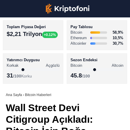
Toplam Piyasa Değeri
Pay Tablosu
Bitcoin
58,9%
$2,21 Trilyon
+0.12%
Ethereum
10,5%
Altcoinler
30,7%
KRİPTO PARA HABERLERİ
Facebook
BİTCOİN HABERLERİ
Yatırımcı Duygusu
Sezon Endeksi
Korkak
Açgözlü
Bitcoin
Altcoin
ALTCOİN HABERLERİ
31
45.8
/100
Korku
/100
AKADEMİ
Instagram
SÖZLÜK
Ana Sayfa
›
Bitcoin Haberleri
Wall Street Devi
Youtube
Citigroup Açıkladı:
TikTok