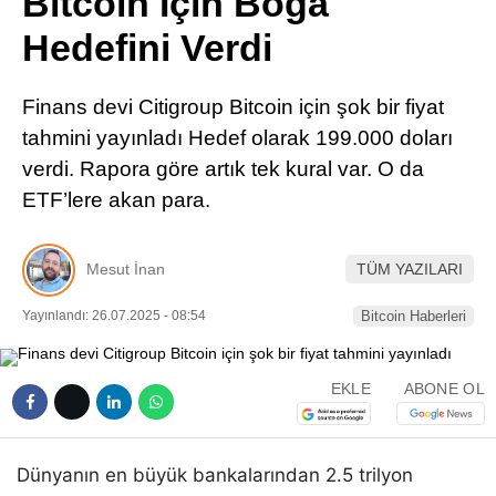
Bitcoin İçin Boğa
Pinterest
Hedefini Verdi
LinkedIn
Finans devi Citigroup Bitcoin için şok bir fiyat
tahmini yayınladı Hedef olarak 199.000 doları
Telegram
verdi. Rapora göre artık tek kural var. O da
ETF’lere akan para.
Mesut İnan
TÜM YAZILARI
Yayınlandı: 26.07.2025 - 08:54
Bitcoin Haberleri
EKLE
ABONE OL
Dünyanın en büyük bankalarından 2.5 trilyon