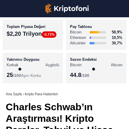
Toplam Piyasa Değeri
Pay Tablosu
Bitcoin
58,9%
$2,20 Trilyon
-0.73%
Ethereum
10,5%
Altcoinler
30,7%
KRİPTO PARA HABERLERİ
Facebook
BİTCOİN HABERLERİ
Yatırımcı Duygusu
Sezon Endeksi
Korkak
Açgözlü
Bitcoin
Altcoin
ALTCOİN HABERLERİ
25
44.8
/100
Aşırı Korku
/100
AKADEMİ
Instagram
SÖZLÜK
Ana Sayfa
›
Kripto Para Haberleri
Charles Schwab’ın
Youtube
Araştırması! Kripto
TikTok