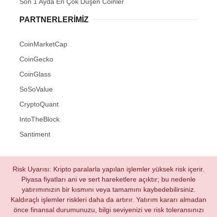
Son 1 Ayda En Çok Düşen Coinler
PARTNERLERIMIZ
CoinMarketCap
CoinGecko
CoinGlass
SoSoValue
CryptoQuant
IntoTheBlock
Santiment
Risk Uyarısı: Kripto paralarla yapılan işlemler yüksek risk içerir.
Piyasa fiyatları ani ve sert hareketlere açıktır; bu nedenle
yatırımınızın bir kısmını veya tamamını kaybedebilirsiniz.
Kaldıraçlı işlemler riskleri daha da artırır. Yatırım kararı almadan
önce finansal durumunuzu, bilgi seviyenizi ve risk toleransınızı