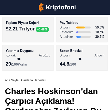
Toplam Piyasa Değeri
Pay Tablosu
Bitcoin
59,0%
$2,21 Trilyon
+0.48%
Ethereum
10,5%
Altcoinler
30,5%
KRİPTO PARA HABERLERİ
Facebook
BİTCOİN HABERLERİ
Yatırımcı Duygusu
Sezon Endeksi
Korkak
Açgözlü
Bitcoin
Altcoin
ALTCOİN HABERLERİ
29
44.8
/100
Korku
/100
AKADEMİ
Instagram
SÖZLÜK
Ana Sayfa
›
Cardano Haberleri
Charles Hoskinson’dan
Youtube
Çarpıcı Açıklama!
TikTok