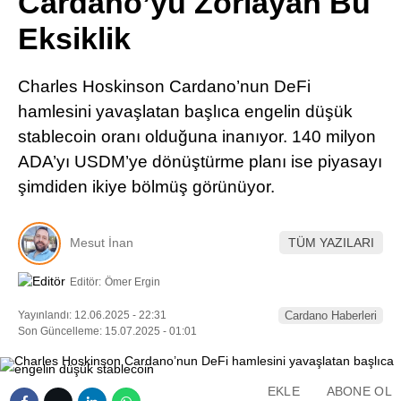
Cardano’yu Zorlayan Bu
Pinterest
Eksiklik
LinkedIn
Charles Hoskinson Cardano’nun DeFi
hamlesini yavaşlatan başlıca engelin düşük
Telegram
stablecoin oranı olduğuna inanıyor. 140 milyon
ADA’yı USDM’ye dönüştürme planı ise piyasayı
şimdiden ikiye bölmüş görünüyor.
Mesut İnan
TÜM YAZILARI
Editör:
Ömer Ergin
Yayınlandı: 12.06.2025 - 22:31
Cardano Haberleri
Son Güncelleme: 15.07.2025 - 01:01
EKLE
ABONE OL