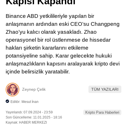
Kapısı Kapandı
Pinterest
Binance ABD yetkilileriyle yapılan bir
LinkedIn
anlaşmanın ardından eski CEO’su Changpeng
Zhao’yu kalıcı olarak yasakladı. Zhao
Telegram
operasyonel bir rol üstlenmese de hissedar
hakları şirketin kararlarını etkileme
potansiyeline sahip. Karar gelecekte hukuki
anlaşmazlıkların kapısını aralayarak kripto devi
içinde belirsizlik yaratabilir.
Zeynep Çelik
TÜM YAZILARI
Editör:
Mesut İnan
Yayınlandı: 07.09.2024 - 23:59
Kripto Para Haberleri
Son Güncelleme: 11.01.2025 - 18:16
Kaynak: HABER MERKEZI