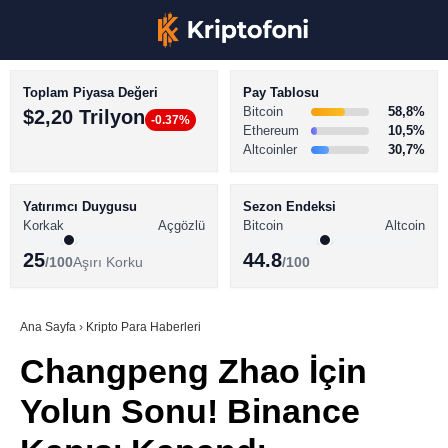
Toplam Piyasa Değeri
Pay Tablosu
Bitcoin
58,8%
$2,20 Trilyon
-0.37%
Ethereum
10,5%
Altcoinler
30,7%
KRİPTO PARA HABERLERİ
Facebook
BİTCOİN HABERLERİ
Yatırımcı Duygusu
Sezon Endeksi
Korkak
Açgözlü
Bitcoin
Altcoin
ALTCOİN HABERLERİ
25
44.8
/100
Aşırı Korku
/100
AKADEMİ
Instagram
SÖZLÜK
Ana Sayfa
›
Kripto Para Haberleri
Changpeng Zhao İçin
Youtube
Yolun Sonu! Binance
TikTok