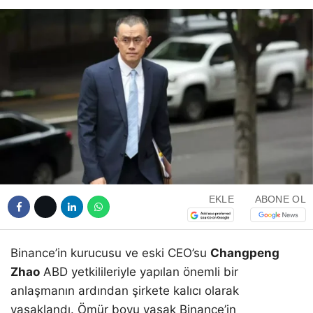
EKLE
ABONE OL
Binance’in kurucusu ve eski CEO’su
Changpeng
Zhao
ABD yetkilileriyle yapılan önemli bir
anlaşmanın ardından şirkete kalıcı olarak
yasaklandı. Ömür boyu yasak Binance’in