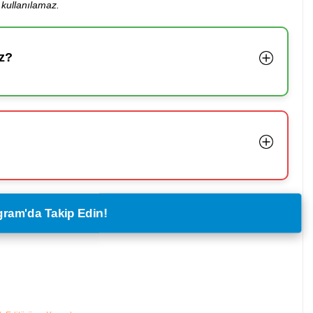
kullanılamaz.
z?
legram'da Takip Edin!