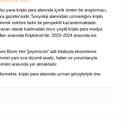
ik Editörü ve Yazar
)
bu yana kripto para alanında içerik üreten bir araştırmacı,
a gazetecisidir. Sosyoloji alanındaki uzmanlığını kripto
irerek sektöre farklı bir perspektif kazandırmaktadır.
 yazarı olarak katılmadan önce çeşitli kripto para medya
lları arasında Kriptokoin’de, 2023–2024 arasında ise
 Sen Bizim Her Şeyimizsin” adlı kitabıyla ekosisteme
iminin yanı sıra düzenli analiz, haber ve yorumlarıyla
isimleri arasında yer almaktadır.
sürdürmekte, kripto para alanında uzman görüşleriyle öne