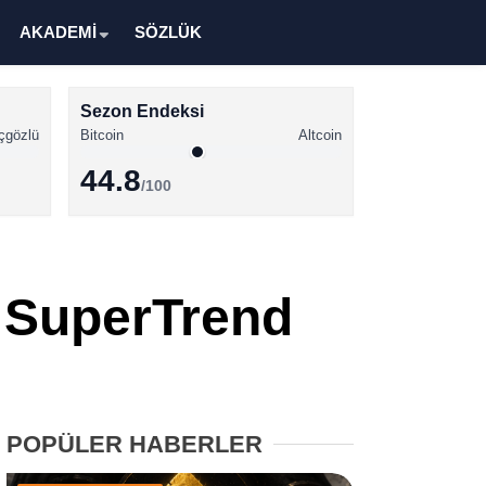
AKADEMİ
SÖZLÜK
Sezon Endeksi
çgözlü
Bitcoin
Altcoin
44.8
/100
Kripto Para Haberleri
Bitcoin Haberleri
! SuperTrend
Altcoin Haberleri
Ethereum Haberleri
Solana Haberleri
POPÜLER HABERLER
XRP Haberleri
Memecoin Haberleri