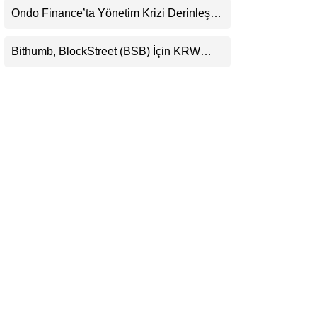
Ondo Finance’ta Yönetim Krizi Derinleşti:
LinkedIn
Milyarlarca Dolarlık Tokenizasyon Devinin
Kontrolü Mahkemeye Taşındı
Bithumb, BlockStreet (BSB) İçin KRW
Telegram
İşlem Çifti Desteği Duyurdu