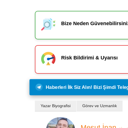
Bize Neden Güvenebilirsini
Risk Bildirimi & Uyarısı
Haberleri İlk Siz Alın! Bizi Şimdi Te
Yazar Biyografisi
Görev ve Uzmanlık
Mesut İnan