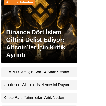
Altcoin Haberleri
Stablecoin Haberleri
Binance Dört İşlem
Facebook
Çiftini Delist Ediyor:
Altcoin’ler İçin Kritik
Ayrıntı
Instagram
Youtube
CLARITY Act İçin Son 24 Saat: Senato
Matematiği Kripto Para Piyasasının
Beklentisini Bozabilir
TikTok
Upbit Yeni Altcoin Listelemesini Duyurdu:
KRW, BTC ve USDT Paritelerinde İşlem
Görecek
Pinterest
Kripto Para Yatırımcıları Artık Neden
Evlerinde Hedef Alınıyor?