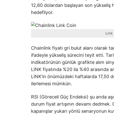
12,60 dolardan başlayan son yükseliş h
hedefliyor.
Link 
Chainlink fiyatı gri bulut alanı olarak t
ifadeyle yükseliş sürecini teyit etti. T
indikatörünün günlük grafikte alım sin
LINK fiyatında %20 ila %40 arasında art
LINK’in önümüzdeki haftalarda 17,50 do
ilerlemesi mümkün.
RSI (Göreceli Güç Endeksi) şu anda aşır
durum fiyat artışının devamı dedmek. C
kapanışlar yukarı yönlü senaryonun k