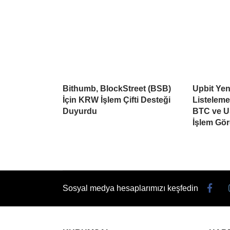
Bithumb, BlockStreet (BSB)
Upbit Yen
İçin KRW İşlem Çifti Desteği
Listelem
Duyurdu
BTC ve U
İşlem Gö
Sosyal medya hesaplarımızı keşfedin