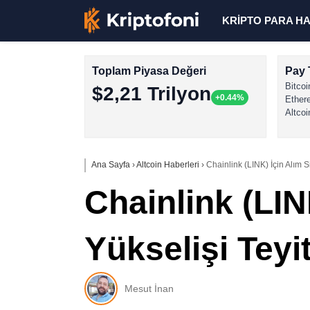
KRİPTO PARA H
Toplam Piyasa Değeri
Pay 
Bitcoi
$2,21 Trilyon
+0.44%
Ether
Altcoi
Ana Sayfa
›
Altcoin Haberleri
›
Chainlink (LINK) İçin Alım S
Chainlink (LIN
Yükselişi Teyit
Mesut İnan