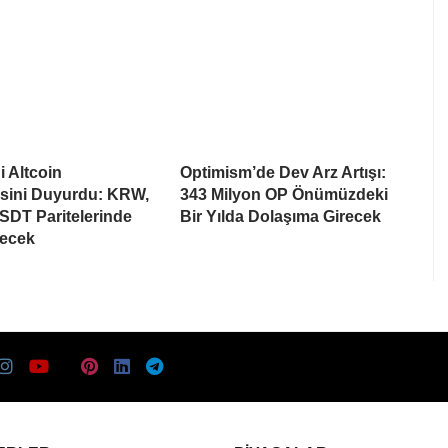
i Altcoin
Optimism’de Dev Arz Artışı:
esini Duyurdu: KRW,
343 Milyon OP Önümüzdeki
SDT Paritelerinde
Bir Yılda Dolaşıma Girecek
recek