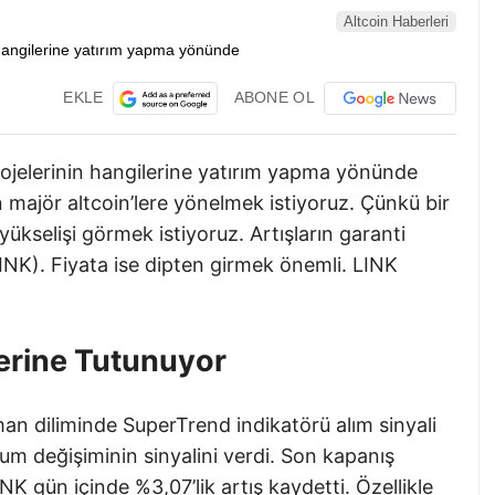
Altcoin Haberleri
EKLE
ABONE OL
rojelerinin hangilerine yatırım yapma yönünde
majör altcoin’lere yönelmek istiyoruz. Çünkü bir
ükselişi görmek istiyoruz. Artışların garanti
(LINK). Fiyata ise dipten girmek önemli. LINK
zerine Tutunuyor
an diliminde SuperTrend indikatörü alım sinyali
m değişiminin sinyalini verdi. Son kapanış
NK gün içinde %3,07’lik artış kaydetti. Özellikle