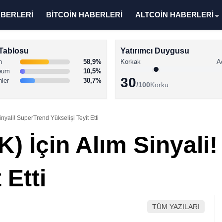
ABERLERİ
BİTCOİN HABERLERİ
ALTCOİN HABERLERİ
Tablosu
Yatırımcı Duygusu
n
58,9%
Korkak
A
eum
10,5%
30
nler
30,7%
/100
Korku
inyali! SuperTrend Yükselişi Teyit Etti
K) İçin Alım Sinyali
 Etti
TÜM YAZILARI