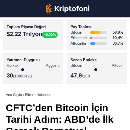
Toplam Piyasa Değeri
Pay Tablosu
Bitcoin
58,9%
$2,22 Trilyon
+0.20%
Ethereum
10,4%
Altcoinler
30,7%
KRİPTO PARA HABERLERİ
Facebook
BİTCOİN HABERLERİ
Yatırımcı Duygusu
Sezon Endeksi
Korkak
Açgözlü
Bitcoin
Altcoin
ALTCOİN HABERLERİ
30
47.9
/100
Korku
/100
AKADEMİ
Instagram
SÖZLÜK
Ana Sayfa
›
Bitcoin Haberleri
CFTC’den Bitcoin İçin
Youtube
Tarihi Adım: ABD’de İlk
TikTok