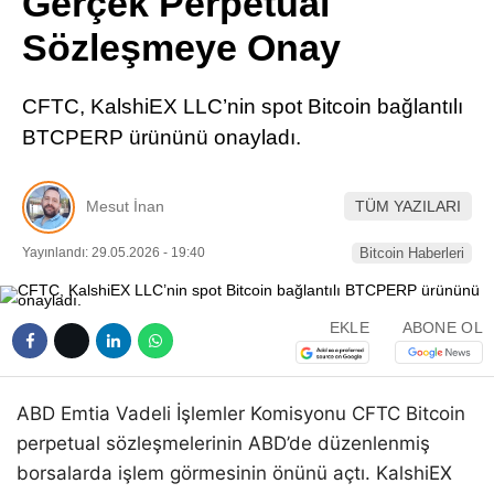
Gerçek Perpetual
Pinterest
Sözleşmeye Onay
LinkedIn
CFTC, KalshiEX LLC’nin spot Bitcoin bağlantılı
BTCPERP ürününü onayladı.
Telegram
Mesut İnan
TÜM YAZILARI
Yayınlandı: 29.05.2026 - 19:40
Bitcoin Haberleri
EKLE
ABONE OL
ABD Emtia Vadeli İşlemler Komisyonu CFTC Bitcoin
perpetual sözleşmelerinin ABD’de düzenlenmiş
borsalarda işlem görmesinin önünü açtı. KalshiEX