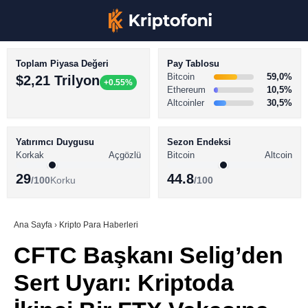
Toplam Piyasa Değeri
Pay Tablosu
Bitcoin
59,0%
$2,21 Trilyon
+0.55%
Ethereum
10,5%
Altcoinler
30,5%
KRİPTO PARA HABERLERİ
Facebook
BİTCOİN HABERLERİ
Yatırımcı Duygusu
Sezon Endeksi
Korkak
Açgözlü
Bitcoin
Altcoin
ALTCOİN HABERLERİ
29
44.8
/100
Korku
/100
AKADEMİ
Instagram
SÖZLÜK
Ana Sayfa
›
Kripto Para Haberleri
CFTC Başkanı Selig’den
Youtube
Sert Uyarı: Kriptoda
TikTok