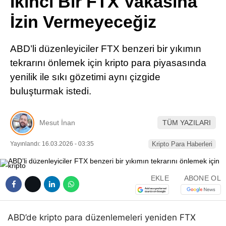
İkinci Bir FTX Vakasına
Pinterest
İzin Vermeyeceğiz
LinkedIn
ABD’li düzenleyiciler FTX benzeri bir yıkımın
tekrarını önlemek için kripto para piyasasında
Telegram
yenilik ile sıkı gözetimi aynı çizgide
buluşturmak istedi.
Mesut İnan
TÜM YAZILARI
Yayınlandı: 16.03.2026 - 03:35
Kripto Para Haberleri
EKLE
ABONE OL
ABD’de kripto para düzenlemeleri yeniden FTX