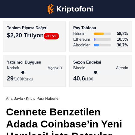
Toplam Piyasa Değeri
Pay Tablosu
Bitcoin
58,8%
$2,20 Trilyon
-0.15%
Ethereum
10,5%
Altcoinler
30,7%
KRİPTO PARA HABERLERİ
Facebook
BİTCOİN HABERLERİ
Yatırımcı Duygusu
Sezon Endeksi
Korkak
Açgözlü
Bitcoin
Altcoin
ALTCOİN HABERLERİ
29
40.6
/100
Korku
/100
AKADEMİ
Instagram
SÖZLÜK
Ana Sayfa
›
Kripto Para Haberleri
Cennete Benzetilen
Youtube
Adada Coinbase’in Yeni
TikTok