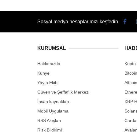
Sosyal medya hesaplarımızı keşfedin
KURUMSAL
HAB
Hakkımızda
Kripto
Künye
Bitcoi
Yayın Ekibi
Altcoi
Güven ve Şeffaflık Merkezi
Ether
İnsan kaynakları
XRP H
Mobil Uygulama
Solana
RSS Akışları
Carda
Risk Bildirimi
Avalan