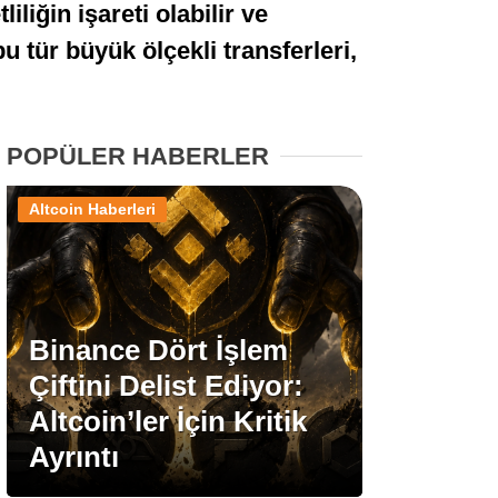
liğin işareti olabilir ve
Stablecoin Haberleri
u tür büyük ölçekli transferleri,
Facebook
POPÜLER HABERLER
Altcoin Haberleri
Instagram
Youtube
Binance Dört İşlem
Çiftini Delist Ediyor:
TikTok
Altcoin’ler İçin Kritik
Ayrıntı
Pinterest