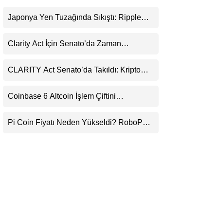
LinkedIn
Japonya Yen Tuzağında Sıkıştı: Ripple
(XRP) Üçüncü Yol Olabilir mi?
Telegram
Clarity Act İçin Senato’da Zaman
Daralıyor
CLARITY Act Senato’da Takıldı: Kripto
Para Piyasası 2027’yi Fiyatlıyor
Coinbase 6 Altcoin İşlem Çiftini
Durduracak
Pi Coin Fiyatı Neden Yükseldi? RoboPay
Ortaklığı ve Güncelleme İyimserliği
Destekledi