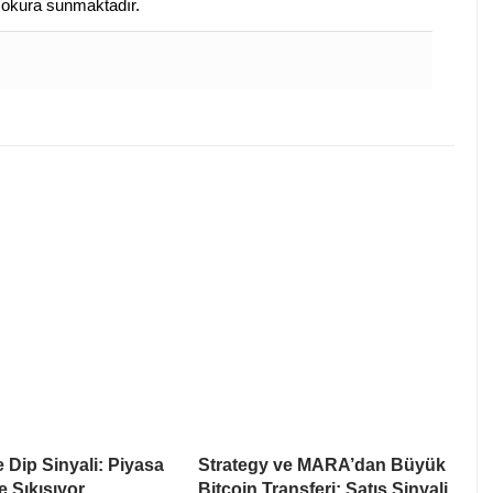
e okura sunmaktadır.
e Dip Sinyali: Piyasa
Strategy ve MARA’dan Büyük
e Sıkışıyor
Bitcoin Transferi: Satış Sinyali