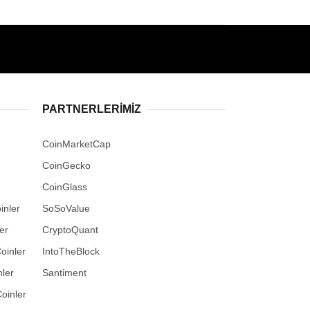
PARTNERLERIMIZ
CoinMarketCap
CoinGecko
CoinGlass
inler
SoSoValue
er
CryptoQuant
oinler
IntoTheBlock
ler
Santiment
oinler