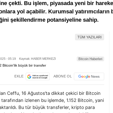
e çekti. Bu işlem, piyasada yeni bir hareketli
nlara yol açabilir. Kurumsal yatırımcıların b
ğini şekillendirme potansiyeline sahip.
TÜM YAZILARI
025 - 05:19
Kaynak: HABER MERKEZI
Bitcoin Haberleri
EKLE
ABONE OL
n Ceffu, 16 Ağustos’ta dikkat çekici bir Bitcoin
 tarafından izlenen bu işlemde, 1.152 Bitcoin, yani
ktarıldı. Bu tür büyük transferler, kripto para