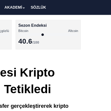
AKADEMİ
SÖZLÜK
Sezon Endeksi
çgözlü
Bitcoin
Altcoin
40.6
/100
Kripto Para Haberleri
Bitcoin Haberleri
esi Kripto
Altcoin Haberleri
Ethereum Haberleri
Tetikledi
Solana Haberleri
XRP Haberleri
sfer gerçekleştirerek kripto
Memecoin Haberleri