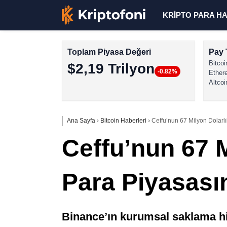
KRİPTO PARA H
Toplam Piyasa Değeri
Pay 
Bitcoi
$2,19 Trilyon
-0.82%
Ether
Altcoi
Ana Sayfa
›
Bitcoin Haberleri
›
Ceffu’nun 67 Milyon Dolarl
Ceffu’nun 67 M
Para Piyasası
Binance’ın kurumsal saklama hiz