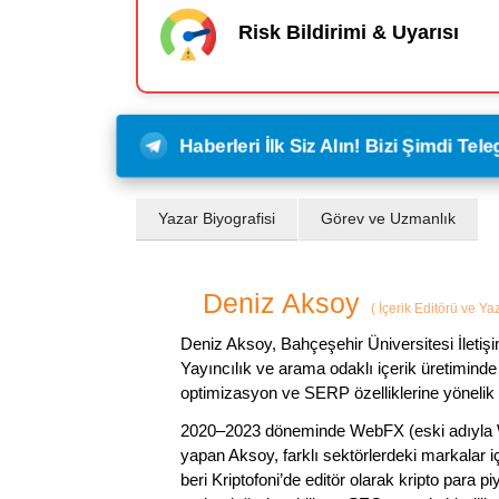
Risk Bildirimi & Uyarısı
Haberleri İlk Siz Alın! Bizi Şimdi Te
Yazar Biyografisi
Görev ve Uzmanlık
Deniz Aksoy
(
İçerik Editörü ve Ya
Deniz Aksoy, Bahçeşehir Üniversitesi İletiş
Yayıncılık ve arama odaklı içerik üretiminde 
optimizasyon ve SERP özelliklerine yönelik
2020–2023 döneminde WebFX (eski adıyla W
yapan Aksoy, farklı sektörlerdeki markalar i
beri Kriptofoni’de editör olarak kripto para 