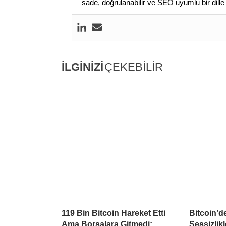
sade, doğrulanabilir ve SEO uyumlu bir dill
İLGİNİZİ
ÇEKEBİLİR
119 Bin Bitcoin Hareket Etti
Bitcoin’d
Ama Borsalara Gitmedi:
Sessizlikl