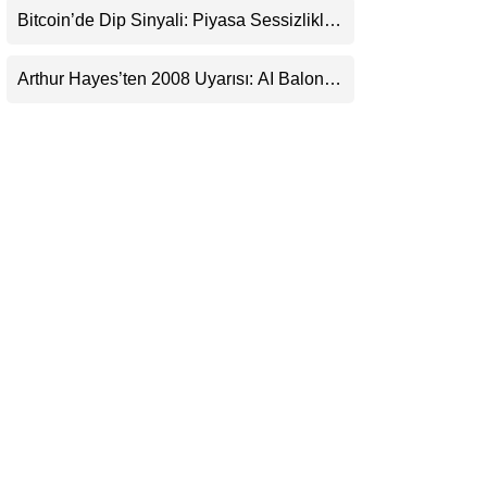
Bitcoin’de Dip Sinyali: Piyasa Sessizlikle
LinkedIn
Sıkışıyor
Arthur Hayes’ten 2008 Uyarısı: AI Balonu
Telegram
Bitcoin’i Nasıl Besleyebilir?