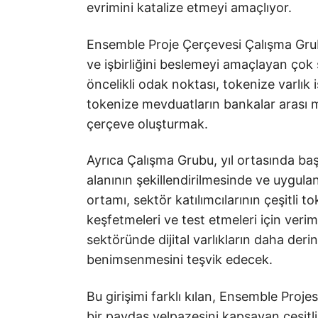
evrimini katalize etmeyi amaçlıyor.
Ensemble Proje Çerçevesi Çalışma Grub
ve işbirliğini beslemeyi amaçlayan çok
öncelikli odak noktası, tokenize varlık 
tokenize mevduatların bankalar arası m
çerçeve oluşturmak.
Ayrıca Çalışma Grubu, yıl ortasında ba
alanının şekillendirilmesinde ve uygul
ortamı, sektör katılımcılarının çeşitli 
keşfetmeleri ve test etmeleri için veri
sektöründe dijital varlıkların daha der
benimsenmesini teşvik edecek.
Bu girişimi farklı kılan, Ensemble Proj
bir paydaş yelpazesini kapsayan çeşitli