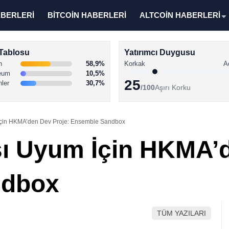
ABERLERİ
BİTCOİN HABERLERİ
ALTCOİN HABERLERİ
Tablosu
Yatırımcı Duygusu
n
58,9%
Korkak
A
eum
10,5%
25
nler
30,7%
/100
Aşırı Korku
İçin HKMA’den Dev Proje: Ensemble Sandbox
ı Uyum İçin HKMA’d
ndbox
TÜM YAZILARI