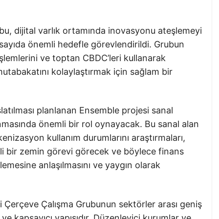
u, dijital varlık ortamında inovasyonu ateşlemeyi
 sayıda önemli hedefle görevlendirildi. Grubun
işlemlerini ve toptan CBDC’leri kullanarak
utabakatını kolaylaştırmak için sağlam bir
şlatılması planlanan Ensemble projesi sanal
anmasında önemli bir rol oynayacak. Bu sanal alan
tokenizasyon kullanım durumlarını araştırmaları,
mli bir zemin görevi görecek ve böylece finans
inlemesine anlaşılmasını ve yaygın olarak
esi Çerçeve Çalışma Grubunun sektörler arası geniş
 ve kapsayıcı yapısıdır. Düzenleyici kurumlar ve