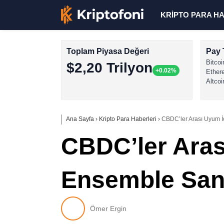
KRİPTO PARA H
Toplam Piyasa Değeri
Pay 
Bitcoi
$2,20 Trilyon
+0.02%
Ether
Altcoi
Ana Sayfa
›
Kripto Para Haberleri
›
CBDC’ler Arası Uyum 
CBDC’ler Aras
Ensemble Sa
Ömer Ergin