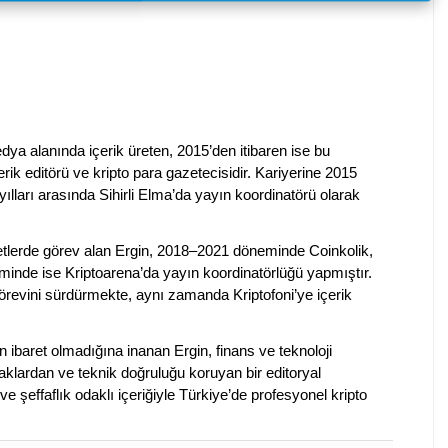
dya alanında içerik üreten, 2015’den itibaren ise bu
erik editörü ve kripto para gazetecisidir. Kariyerine 2015
ılları arasında Sihirli Elma’da yayın koordinatörü olarak
rketlerde görev alan Ergin, 2018–2021 döneminde Coinkolik,
nde ise Kriptoarena’da yayın koordinatörlüğü yapmıştır.
evini sürdürmekte, aynı zamanda Kriptofoni’ye içerik
en ibaret olmadığına inanan Ergin, finans ve teknoloji
klardan ve teknik doğruluğu koruyan bir editoryal
ve şeffaflık odaklı içeriğiyle Türkiye’de profesyonel kripto