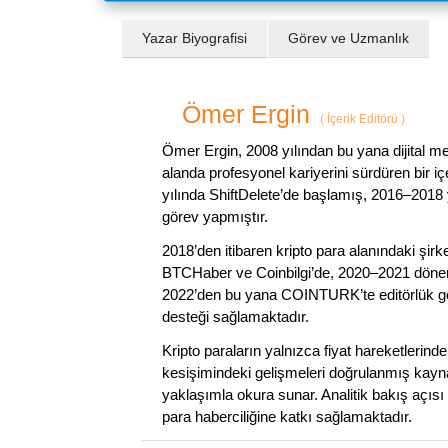
Yazar Biyografisi
Görev ve Uzmanlık
Ömer Ergin
(
İçerik Editörü
)
Ömer Ergin, 2008 yılından bu yana dijital me
alanda profesyonel kariyerini sürdüren bir iç
yılında ShiftDelete’de başlamış, 2016–2018 y
görev yapmıştır.
2018’den itibaren kripto para alanındaki şi
BTCHaber ve Coinbilgi’de, 2020–2021 dönemi
2022’den bu yana COINTURK’te editörlük gör
desteği sağlamaktadır.
Kripto paraların yalnızca fiyat hareketlerind
kesişimindeki gelişmeleri doğrulanmış kayna
yaklaşımla okura sunar. Analitik bakış açısı 
para haberciliğine katkı sağlamaktadır.