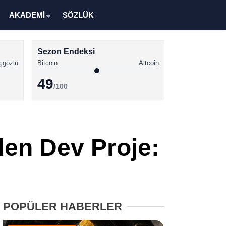
AKADEMİ
SÖZLÜK
Sezon Endeksi
çgözlü
Bitcoin
Altcoin
49
/100
Kripto Para Haberleri
Bitcoin Haberleri
en Dev Proje:
Altcoin Haberleri
Ethereum Haberleri
Solana Haberleri
POPÜLER HABERLER
XRP Haberleri
Memecoin Haberleri