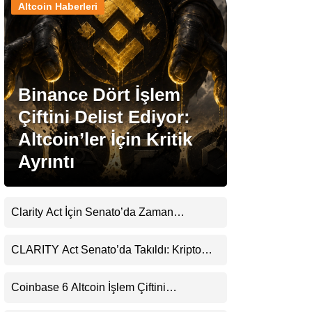
Altcoin Haberleri
Stablecoin Haberleri
Binance Dört İşlem
Facebook
Çiftini Delist Ediyor:
Altcoin’ler İçin Kritik
Ayrıntı
Instagram
Youtube
Clarity Act İçin Senato’da Zaman
Daralıyor
TikTok
CLARITY Act Senato’da Takıldı: Kripto
Para Piyasası 2027’yi Fiyatlıyor
Pinterest
Coinbase 6 Altcoin İşlem Çiftini
Durduracak