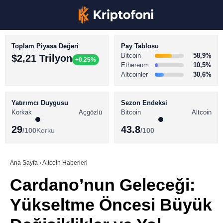
Toplam Piyasa Değeri
Pay Tablosu
Bitcoin
58,9%
$2,21 Trilyon
+0.25%
Ethereum
10,5%
Altcoinler
30,6%
KRİPTO PARA HABERLERİ
Facebook
BİTCOİN HABERLERİ
Yatırımcı Duygusu
Sezon Endeksi
Korkak
Açgözlü
Bitcoin
Altcoin
ALTCOİN HABERLERİ
29
43.8
/100
Korku
/100
AKADEMİ
Instagram
SÖZLÜK
Ana Sayfa
›
Altcoin Haberleri
Cardano’nun Geleceği:
Youtube
Yükseltme Öncesi Büyük
TikTok