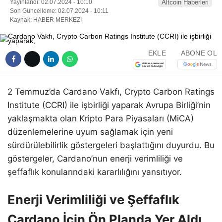
Yayınlandı: 02.07.2024 - 10:10
Altcoin Haberleri
Son Güncelleme: 02.07.2024 - 10:11
Kaynak: HABER MERKEZI
EKLE
ABONE OL
2 Temmuz’da Cardano Vakfı, Crypto Carbon Ratings
Institute (CCRI) ile işbirliği yaparak Avrupa Birliği’nin
yaklaşmakta olan Kripto Para Piyasaları (MiCA)
düzenlemelerine uyum sağlamak için yeni
sürdürülebilirlik göstergeleri başlattığını duyurdu. Bu
göstergeler, Cardano’nun enerji verimliliği ve
şeffaflık konularındaki kararlılığını yansıtıyor.
Enerji Verimliliği ve Şeffaflık
Cardano İçin Ön Planda Yer Aldı