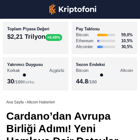
Toplam Piyasa Değeri
Pay Tablosu
Bitcoin
59,0%
$2,21 Trilyon
+0.49%
Ethereum
10,5%
Altcoinler
30,5%
KRİPTO PARA HABERLERİ
Facebook
BİTCOİN HABERLERİ
Yatırımcı Duygusu
Sezon Endeksi
Korkak
Açgözlü
Bitcoin
Altcoin
ALTCOİN HABERLERİ
30
44.8
/100
Korku
/100
AKADEMİ
Instagram
SÖZLÜK
Ana Sayfa
›
Altcoin Haberleri
Cardano’dan Avrupa
Youtube
Birliği Adımı! Yeni
TikTok