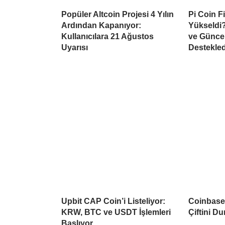
Popüler Altcoin Projesi 4 Yılın
Pi Coin F
Ardından Kapanıyor:
Yükseldi?
Kullanıcılara 21 Ağustos
ve Güncel
Uyarısı
Destekled
Upbit CAP Coin’i Listeliyor:
Coinbase 
KRW, BTC ve USDT İşlemleri
Çiftini D
Başlıyor