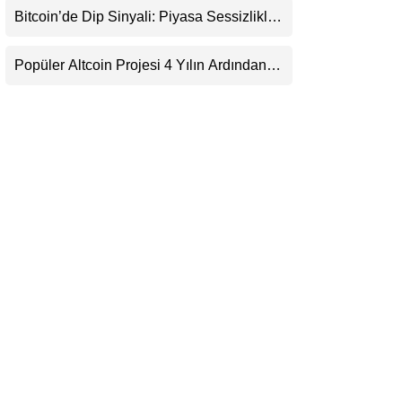
Bitcoin’de Dip Sinyali: Piyasa Sessizlikle
LinkedIn
Sıkışıyor
Popüler Altcoin Projesi 4 Yılın Ardından
Telegram
Kapanıyor: Kullanıcılara 21 Ağustos
Uyarısı