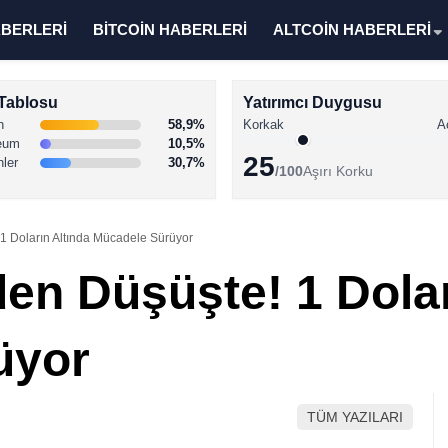
ABERLERİ
BİTCOİN HABERLERİ
ALTCOİN HABERLERİ
Tablosu
Yatırımcı Duygusu
n
58,9%
Korkak
A
eum
10,5%
25
nler
30,7%
/100
Aşırı Korku
1 Doların Altında Mücadele Sürüyor
en Düşüşte! 1 Dolar
üyor
TÜM YAZILARI