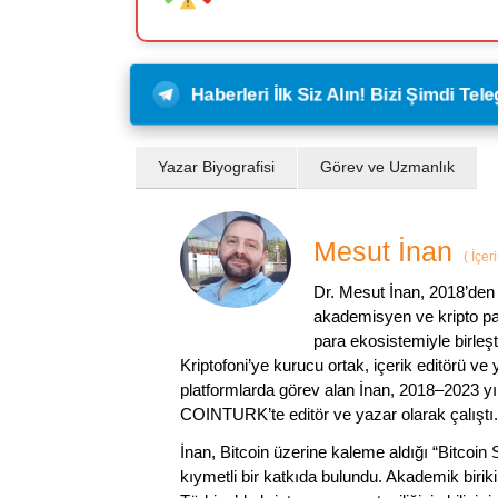
Haberleri İlk Siz Alın! Bizi Şimdi Te
Yazar Biyografisi
Görev ve Uzmanlık
Mesut İnan
(
İçer
Dr. Mesut İnan, 2018’den 
akademisyen ve kripto par
para ekosistemiyle birleşt
Kriptofoni’ye kurucu ortak, içerik editörü ve
platformlarda görev alan İnan, 2018–2023 yı
COINTURK’te editör ve yazar olarak çalıştı.
İnan, Bitcoin üzerine kaleme aldığı “Bitcoin
kıymetli bir katkıda bulundu. Akademik birik