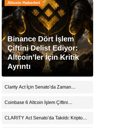
Altcoin Haberleri
Stablecoin Haberleri
Binance Dört İşlem
Facebook
Çiftini Delist Ediyor:
Altcoin’ler İçin Kritik
Ayrıntı
Instagram
Youtube
Clarity Act İçin Senato’da Zaman
Daralıyor
TikTok
Coinbase 6 Altcoin İşlem Çiftini
Durduracak
Pinterest
CLARITY Act Senato’da Takıldı: Kripto
Para Piyasası 2027’yi Fiyatlıyor