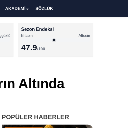
AKADEMİ
SÖZLÜK
Sezon Endeksi
çgözlü
Bitcoin
Altcoin
47.9
/100
Kripto Para Haberleri
Bitcoin Haberleri
ın Altında
Altcoin Haberleri
Ethereum Haberleri
Solana Haberleri
POPÜLER HABERLER
XRP Haberleri
Memecoin Haberleri