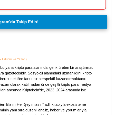
legram'da Takip Edin!
ik Editörü ve Yazar
)
bu yana kripto para alanında içerik üreten bir araştırmacı,
a gazetecisidir. Sosyoloji alanındaki uzmanlığını kripto
irerek sektöre farklı bir perspektif kazandırmaktadır.
 yazarı olarak katılmadan önce çeşitli kripto para medya
lları arasında Kriptokoin’de, 2023–2024 arasında ise
 Sen Bizim Her Şeyimizsin” adlı kitabıyla ekosisteme
iminin yanı sıra düzenli analiz, haber ve yorumlarıyla