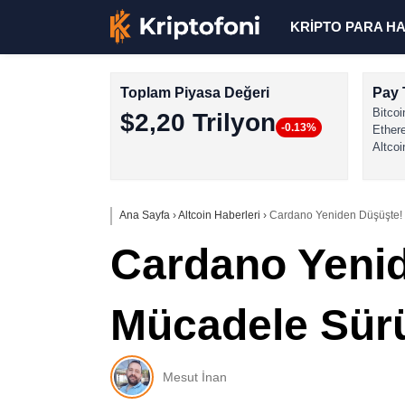
KRİPTO PARA H
Toplam Piyasa Değeri
Pay 
Bitcoi
$2,20 Trilyon
-0.13%
Ether
Altcoi
Ana Sayfa
›
Altcoin Haberleri
›
Cardano Yeniden Düşüşte! 
Cardano Yenid
Mücadele Sür
Mesut İnan