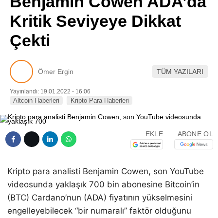
Benjamin Cowen ADA’da
Pinterest
Kritik Seviyeye Dikkat
Çekti
LinkedIn
Telegram
Ömer Ergin
TÜM YAZILARI
Yayınlandı: 19.01.2022 - 16:06
Altcoin Haberleri
Kripto Para Haberleri
EKLE
ABONE OL
Kripto para analisti Benjamin Cowen, son YouTube
videosunda yaklaşık 700 bin abonesine Bitcoin’in
(BTC) Cardano’nun (ADA) fiyatının yükselmesini
engelleyebilecek “bir numaralı” faktör olduğunu