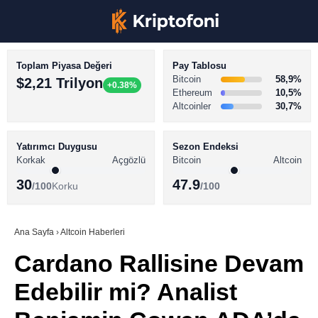
Toplam Piyasa Değeri
Pay Tablosu
Bitcoin
58,9%
$2,21 Trilyon
+0.38%
Ethereum
10,5%
Altcoinler
30,7%
KRİPTO PARA HABERLERİ
Facebook
BİTCOİN HABERLERİ
Yatırımcı Duygusu
Sezon Endeksi
Korkak
Açgözlü
Bitcoin
Altcoin
ALTCOİN HABERLERİ
30
47.9
/100
Korku
/100
AKADEMİ
Instagram
SÖZLÜK
Ana Sayfa
›
Altcoin Haberleri
Cardano Rallisine Devam
Youtube
Edebilir mi? Analist
TikTok