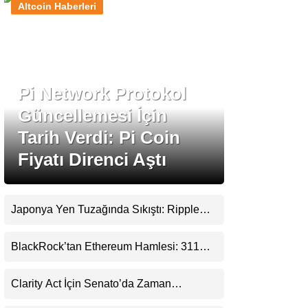
Altcoin Haberleri
Stablecoin Haberleri
Pi Network Protokol
Facebook
Güncellemesi İçin
Tarih Verdi: Pi Coin
Fiyatı Direnci Aştı
Instagram
Youtube
Japonya Yen Tuzağında Sıkıştı: Ripple
(XRP) Üçüncü Yol Olabilir mi?
TikTok
BlackRock’tan Ethereum Hamlesi: 311
Milyar Dolarlık Nakit Serisi Zincire Taşındı
Pinterest
Clarity Act İçin Senato’da Zaman
Daralıyor