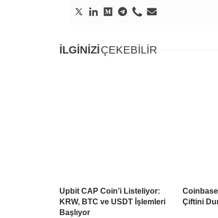
İLGİNİZİ
ÇEKEBİLİR
Upbit CAP Coin’i Listeliyor:
Coinbase 
KRW, BTC ve USDT İşlemleri
Çiftini D
Başlıyor