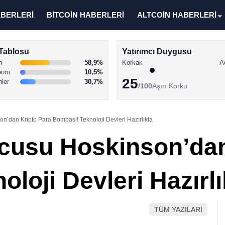
ABERLERİ
BİTCOİN HABERLERİ
ALTCOİN HABERLERİ
Tablosu
Yatırımcı Duygusu
n
58,9%
Korkak
A
eum
10,5%
25
nler
30,7%
/100
Aşırı Korku
’dan Kripto Para Bombası! Teknoloji Devleri Hazırlıkta
cusu Hoskinson’dan
loji Devleri Hazırlı
TÜM YAZILARI