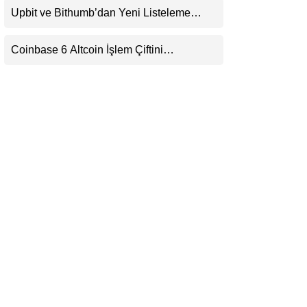
Upbit ve Bithumb’dan Yeni Listeleme
LinkedIn
Hamlesi: HOME, META2 ve USDG
Geliyor
Coinbase 6 Altcoin İşlem Çiftini
Telegram
Durduracak