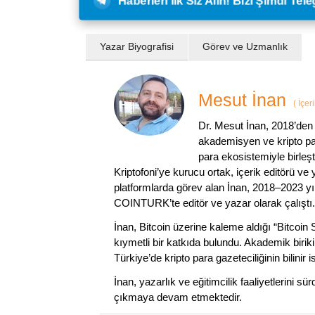
Haberleri İlk Siz Alın! Bizi Şimdi Te
Yazar Biyografisi
Görev ve Uzmanlık
Mesut İnan
(
İçer
Dr. Mesut İnan, 2018’den 
akademisyen ve kripto par
para ekosistemiyle birleşt
Kriptofoni’ye kurucu ortak, içerik editörü ve
platformlarda görev alan İnan, 2018–2023 yı
COINTURK’te editör ve yazar olarak çalıştı.
İnan, Bitcoin üzerine kaleme aldığı “Bitcoin
kıymetli bir katkıda bulundu. Akademik birik
Türkiye’de kripto para gazeteciliğinin bilinir 
İnan, yazarlık ve eğitimcilik faaliyetlerini 
çıkmaya devam etmektedir.