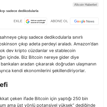
Altcoin Haberleri
EKLE
ABONE OL
sahneye çıkışı sadece dedikodularla sınırlı
skinson çıkıp adeta perdeyi araladı. Amazon’dan
çok dev kripto cüzdanlar ve stablecoin
ğın içinde. Biz Bitcoin nereye gider diye
ıya bankaları aradan çıkararak doğrudan ulaşmanın
Ayrıca kendi ekonomilerini şekillendiriyorlar.
efi
kkat çeken ifade Bitcoin için yaptığı 250 bin
orum ama üst yönlü potansiyel yüksek” dediğinde