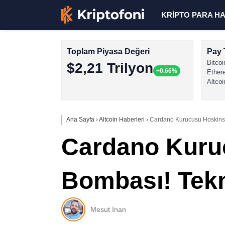
KRİPTO PARA H
Toplam Piyasa Değeri
Pay 
Bitcoi
$2,21 Trilyon
+0.66%
Ether
Altcoi
Ana Sayfa
›
Altcoin Haberleri
›
Cardano Kurucusu Hoskinson
Cardano Kuru
Bombası! Tekno
Mesut İnan