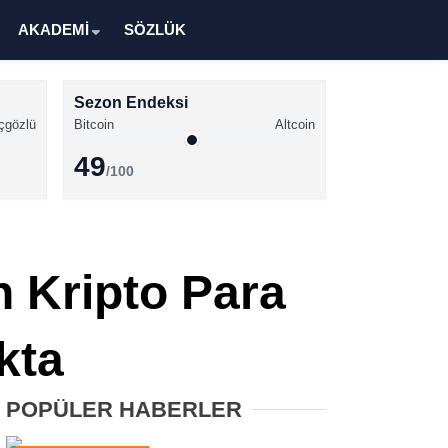
AKADEMİ
SÖZLÜK
Sezon Endeksi
çgözlü
Bitcoin
Altcoin
49
/100
Kripto Para Haberleri
Bitcoin Haberleri
 Kripto Para
Altcoin Haberleri
Ethereum Haberleri
kta
Solana Haberleri
POPÜLER HABERLER
XRP Haberleri
Memecoin Haberleri