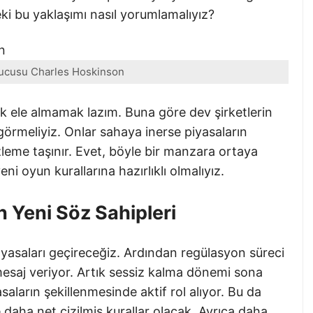
Peki bu yaklaşımı nasıl yorumlamalıyız?
ucusu Charles Hoskinson
ak ele almamak lazım. Buna göre dev şirketlerin
k görmeliyiz. Onlar sahaya inerse piyasaların
leme taşınır. Evet, böyle bir manzara ortaya
eni oyun kurallarına hazırlıklı olmalıyız.
n Yeni Söz Sahipleri
yasaları geçireceğiz. Ardından regülasyon süreci
esaj veriyor. Artık sessiz kalma dönemi sona
asaların şekillenmesinde aktif rol alıyor. Bu da
ha net çizilmiş kurallar olacak. Ayrıca daha