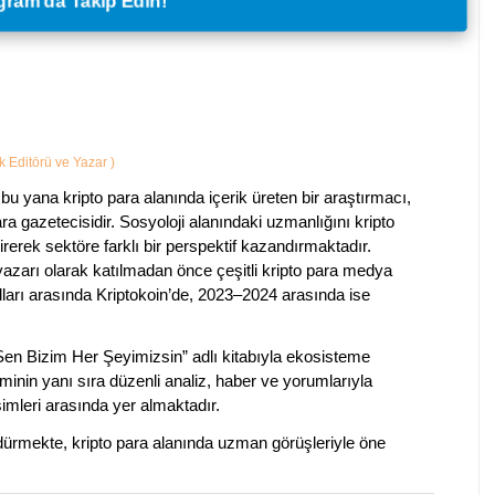
legram'da Takip Edin!
ik Editörü ve Yazar
)
bu yana kripto para alanında içerik üreten bir araştırmacı,
a gazetecisidir. Sosyoloji alanındaki uzmanlığını kripto
irerek sektöre farklı bir perspektif kazandırmaktadır.
 yazarı olarak katılmadan önce çeşitli kripto para medya
lları arasında Kriptokoin’de, 2023–2024 arasında ise
 Sen Bizim Her Şeyimizsin” adlı kitabıyla ekosisteme
iminin yanı sıra düzenli analiz, haber ve yorumlarıyla
isimleri arasında yer almaktadır.
sürdürmekte, kripto para alanında uzman görüşleriyle öne