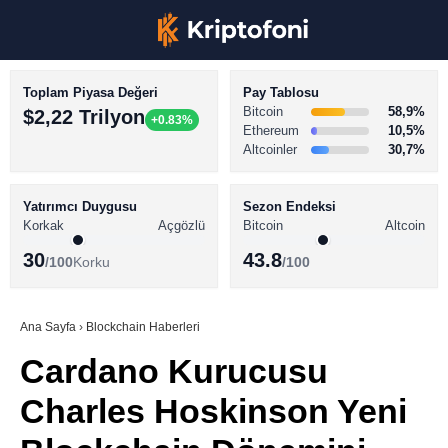
Toplam Piyasa Değeri
Pay Tablosu
Bitcoin
58,9%
$2,22 Trilyon
+0.83%
Ethereum
10,5%
Altcoinler
30,7%
KRİPTO PARA HABERLERİ
Facebook
BİTCOİN HABERLERİ
Yatırımcı Duygusu
Sezon Endeksi
Korkak
Açgözlü
Bitcoin
Altcoin
ALTCOİN HABERLERİ
30
43.8
/100
Korku
/100
AKADEMİ
Instagram
SÖZLÜK
Ana Sayfa
›
Blockchain Haberleri
Cardano Kurucusu
Youtube
Charles Hoskinson Yeni
TikTok