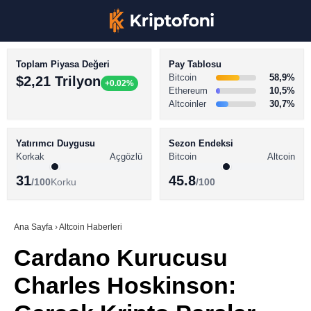
Toplam Piyasa Değeri
Pay Tablosu
Bitcoin
58,9%
$2,21 Trilyon
+0.02%
Ethereum
10,5%
Altcoinler
30,7%
KRİPTO PARA HABERLERİ
Facebook
BİTCOİN HABERLERİ
Yatırımcı Duygusu
Sezon Endeksi
Korkak
Açgözlü
Bitcoin
Altcoin
ALTCOİN HABERLERİ
31
45.8
/100
Korku
/100
AKADEMİ
Instagram
SÖZLÜK
Ana Sayfa
›
Altcoin Haberleri
Cardano Kurucusu
Youtube
Charles Hoskinson:
TikTok