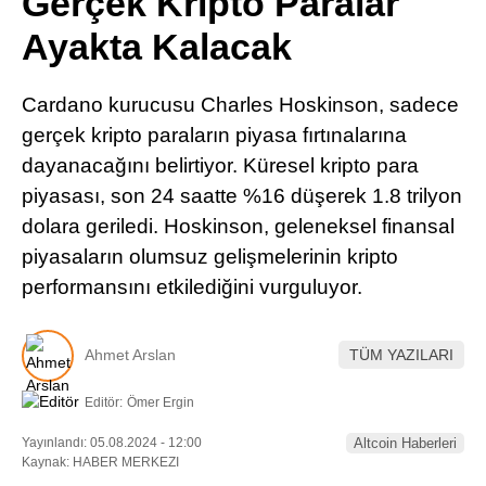
Gerçek Kripto Paralar
Pinterest
Ayakta Kalacak
LinkedIn
Cardano kurucusu Charles Hoskinson, sadece
gerçek kripto paraların piyasa fırtınalarına
Telegram
dayanacağını belirtiyor. Küresel kripto para
piyasası, son 24 saatte %16 düşerek 1.8 trilyon
dolara geriledi. Hoskinson, geleneksel finansal
piyasaların olumsuz gelişmelerinin kripto
performansını etkilediğini vurguluyor.
Ahmet Arslan
TÜM YAZILARI
Editör:
Ömer Ergin
Yayınlandı: 05.08.2024 - 12:00
Altcoin Haberleri
Kaynak: HABER MERKEZI