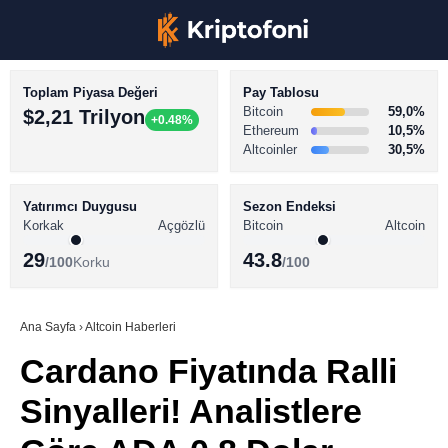
Toplam Piyasa Değeri
Pay Tablosu
Bitcoin
59,0%
$2,21 Trilyon
+0.48%
Ethereum
10,5%
Altcoinler
30,5%
KRİPTO PARA HABERLERİ
Facebook
BİTCOİN HABERLERİ
Yatırımcı Duygusu
Sezon Endeksi
Korkak
Açgözlü
Bitcoin
Altcoin
ALTCOİN HABERLERİ
29
43.8
/100
Korku
/100
AKADEMİ
Instagram
SÖZLÜK
Ana Sayfa
›
Altcoin Haberleri
Cardano Fiyatında Ralli
Youtube
Sinyalleri! Analistlere
TikTok