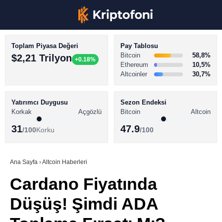
Toplam Piyasa Değeri
Pay Tablosu
Bitcoin
58,8%
$2,21 Trilyon
+0.18%
Ethereum
10,5%
Altcoinler
30,7%
KRİPTO PARA HABERLERİ
Facebook
BİTCOİN HABERLERİ
Yatırımcı Duygusu
Sezon Endeksi
Korkak
Açgözlü
Bitcoin
Altcoin
ALTCOİN HABERLERİ
31
47.9
/100
Korku
/100
AKADEMİ
Instagram
SÖZLÜK
Ana Sayfa
›
Altcoin Haberleri
Cardano Fiyatında
Youtube
Düşüş! Şimdi ADA
TikTok