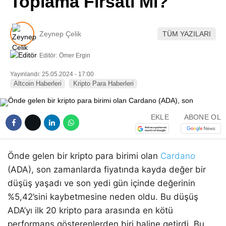
Toplama Fırsatı Mı?
Pinterest
Zeynep Çelik
TÜM YAZILARI
LinkedIn
Editör:
Ömer Ergin
Telegram
Yayınlandı: 25.05.2024 - 17:00
Altcoin Haberleri
Kripto Para Haberleri
EKLE
ABONE OL
Önde gelen bir kripto para birimi olan
Cardano
(ADA), son zamanlarda fiyatında kayda değer bir
düşüş yaşadı ve son yedi gün içinde değerinin
%5,42’sini kaybetmesine neden oldu. Bu düşüş
ADA’yı ilk 20 kripto para arasında en kötü
performans gösterenlerden biri haline getirdi. Bu