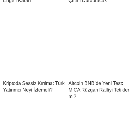
Engeli Kararı
Çiftini Durduracak
Kriptoda Sessiz Kırılma: Türk
Altcoin BNB’de Yeni Test:
Yatırımcı Neyi İzlemeli?
MiCA Rüzgarı Ralliyi Tetikler
mi?