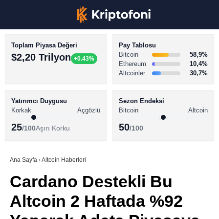
Toplam Piyasa Değeri
Pay Tablosu
Bitcoin
58,9%
$2,20 Trilyon
+0.43%
Ethereum
10,4%
Altcoinler
30,7%
KRİPTO PARA HABERLERİ
Facebook
BİTCOİN HABERLERİ
Yatırımcı Duygusu
Sezon Endeksi
Korkak
Açgözlü
Bitcoin
Altcoin
ALTCOİN HABERLERİ
25
50
/100
Aşırı Korku
/100
AKADEMİ
Instagram
SÖZLÜK
Ana Sayfa
›
Altcoin Haberleri
Cardano Destekli Bu
Youtube
Altcoin 2 Haftada %92
TikTok