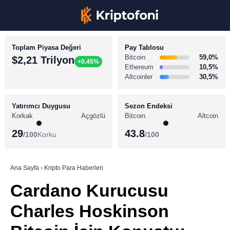
Toplam Piyasa Değeri
Pay Tablosu
Bitcoin
59,0%
$2,21 Trilyon
+0.45%
Ethereum
10,5%
Altcoinler
30,5%
KRİPTO PARA HABERLERİ
Facebook
BİTCOİN HABERLERİ
Yatırımcı Duygusu
Sezon Endeksi
Korkak
Açgözlü
Bitcoin
Altcoin
ALTCOİN HABERLERİ
29
43.8
/100
Korku
/100
AKADEMİ
Instagram
SÖZLÜK
Ana Sayfa
›
Kripto Para Haberleri
Cardano Kurucusu
Youtube
Charles Hoskinson
TikTok