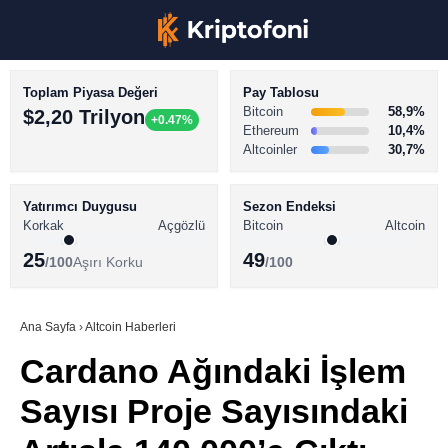
Toplam Piyasa Değeri
Pay Tablosu
Bitcoin
58,9%
$2,20 Trilyon
+0.47%
Ethereum
10,4%
Altcoinler
30,7%
KRİPTO PARA HABERLERİ
Facebook
BİTCOİN HABERLERİ
Yatırımcı Duygusu
Sezon Endeksi
Korkak
Açgözlü
Bitcoin
Altcoin
ALTCOİN HABERLERİ
25
49
/100
Aşırı Korku
/100
AKADEMİ
Instagram
SÖZLÜK
Ana Sayfa
›
Altcoin Haberleri
Cardano Ağındaki İşlem
Youtube
Sayısı Proje Sayısındaki
TikTok