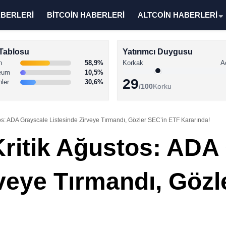
ABERLERİ
BİTCOİN HABERLERİ
ALTCOİN HABERLERİ
Tablosu
Yatırımcı Duygusu
n
58,9%
Korkak
A
eum
10,5%
29
nler
30,6%
/100
Korku
tos: ADA Grayscale Listesinde Zirveye Tırmandı, Gözler SEC’in ETF Kararında!
Kritik Ağustos: ADA
rveye Tırmandı, Göz