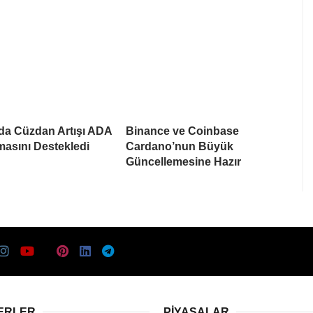
da Cüzdan Artışı ADA
Binance ve Coinbase
asını Destekledi
Cardano’nun Büyük
Güncellemesine Hazır
ERLER
PIYASALAR