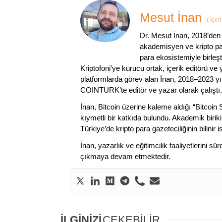
Mesut İnan
(
İçer
Dr. Mesut İnan, 2018’den 
akademisyen ve kripto par
para ekosistemiyle birleşt
Kriptofoni’ye kurucu ortak, içerik editörü ve
platformlarda görev alan İnan, 2018–2023 yı
COINTURK’te editör ve yazar olarak çalıştı.
İnan, Bitcoin üzerine kaleme aldığı “Bitcoin
kıymetli bir katkıda bulundu. Akademik birik
Türkiye’de kripto para gazeteciliğinin bilinir 
İnan, yazarlık ve eğitimcilik faaliyetlerini 
çıkmaya devam etmektedir.
İLGİNİZİ
ÇEKEBİLİR