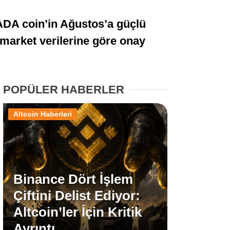
Stablecoin Haberleri
ADA coin’in Ağustos’a güçlü
ymarket verilerine göre onay
Facebook
POPÜLER HABERLER
Altcoin Haberleri
Instagram
Youtube
Binance Dört İşlem
TikTok
Çiftini Delist Ediyor:
Altcoin’ler İçin Kritik
Pinterest
Ayrıntı