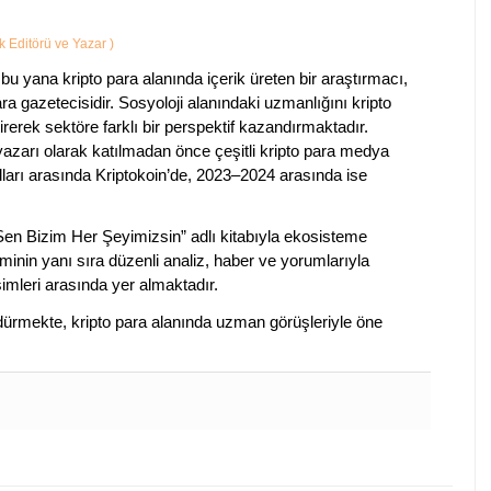
ik Editörü ve Yazar
)
bu yana kripto para alanında içerik üreten bir araştırmacı,
a gazetecisidir. Sosyoloji alanındaki uzmanlığını kripto
irerek sektöre farklı bir perspektif kazandırmaktadır.
 yazarı olarak katılmadan önce çeşitli kripto para medya
lları arasında Kriptokoin’de, 2023–2024 arasında ise
 Sen Bizim Her Şeyimizsin” adlı kitabıyla ekosisteme
iminin yanı sıra düzenli analiz, haber ve yorumlarıyla
isimleri arasında yer almaktadır.
sürdürmekte, kripto para alanında uzman görüşleriyle öne