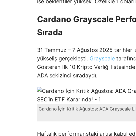
ise beklentiler yüksek. Özelikle 1 dolarl
Cardano Grayscale Perf
Sırada
31 Temmuz – 7 Ağustos 2025 tarihleri a
yükseliş gerçekleşti.
Grayscale
tarafın
Gösteren İlk 10 Kripto Varlığı listesin
ADA sekizinci sıradaydı.
Cardano İçin Kritik Ağustos: ADA Grayscale L
Haftalık performanstaki artışı kabul e