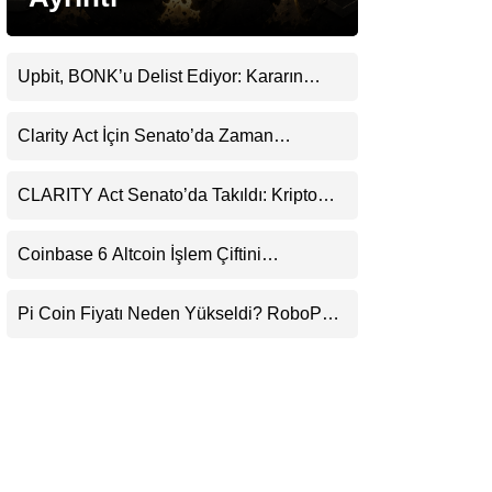
LinkedIn
Upbit, BONK’u Delist Ediyor: Kararın
Telegram
Arkasında Güvenlik ve Şeffaflık Endişeleri
Var
Clarity Act İçin Senato’da Zaman
Daralıyor
CLARITY Act Senato’da Takıldı: Kripto
Para Piyasası 2027’yi Fiyatlıyor
Coinbase 6 Altcoin İşlem Çiftini
Durduracak
Pi Coin Fiyatı Neden Yükseldi? RoboPay
Ortaklığı ve Güncelleme İyimserliği
Destekledi