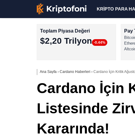
KRİPTO PARA H
Toplam Piyasa Değeri
Pay 
Bitcoi
$2,20 Trilyon
-0.44%
Ether
Altcoi
Ana Sayfa
›
Cardano Haberleri
›
Cardano İçin Kritik Ağus
Cardano İçin 
Listesinde Zi
Kararında!