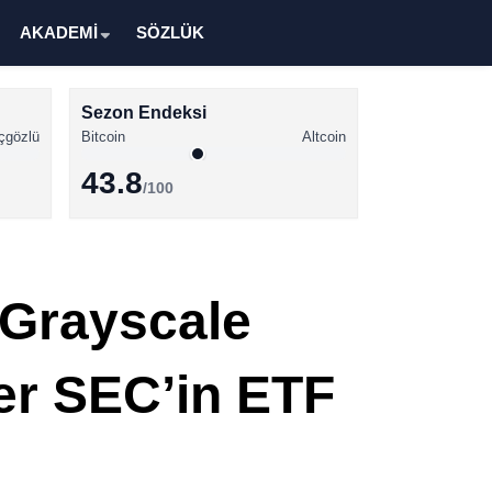
AKADEMİ
SÖZLÜK
Sezon Endeksi
çgözlü
Bitcoin
Altcoin
43.8
/100
Kripto Para Haberleri
Bitcoin Haberleri
 Grayscale
Altcoin Haberleri
Ethereum Haberleri
ler SEC’in ETF
Solana Haberleri
XRP Haberleri
Memecoin Haberleri