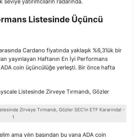
ık seviye yatırımcıların radarında.
ormans Listesinde Üçüncü
rasında Cardano fiyatında yaklaşık %6,3’lük bir
dan yayınlayan Haftanın En İyi Performans
de ADA coin üçüncülüğe yerleşti. Bir önce hafta
istesinde Zirveye Tırmandı, Gözler SEC’in ETF Kararında! -
1
delim ama yılın başından bu yana ADA coin