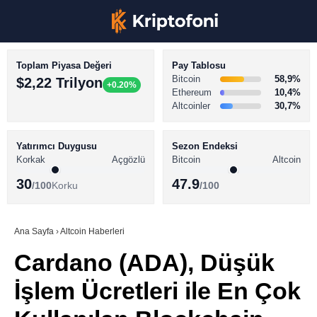
Toplam Piyasa Değeri
Pay Tablosu
Bitcoin
58,9%
$2,22 Trilyon
+0.20%
Ethereum
10,4%
Altcoinler
30,7%
KRİPTO PARA HABERLERİ
Facebook
BİTCOİN HABERLERİ
Yatırımcı Duygusu
Sezon Endeksi
Korkak
Açgözlü
Bitcoin
Altcoin
ALTCOİN HABERLERİ
30
47.9
/100
Korku
/100
AKADEMİ
Instagram
SÖZLÜK
Ana Sayfa
›
Altcoin Haberleri
Cardano (ADA), Düşük
Youtube
İşlem Ücretleri ile En Çok
TikTok