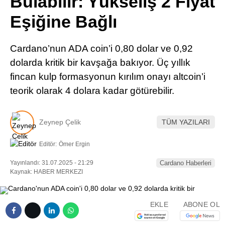
Bulabilir: Yükseliş 2 Fiyat
Pinterest
Eşiğine Bağlı
LinkedIn
Cardano’nun ADA coin’i 0,80 dolar ve 0,92
dolarda kritik bir kavşağa bakıyor. Üç yıllık
Telegram
fincan kulp formasyonun kırılım onayı altcoin’i
teorik olarak 4 dolara kadar götürebilir.
Zeynep Çelik
TÜM YAZILARI
Editör:
Ömer Ergin
Yayınlandı: 31.07.2025 - 21:29
Cardano Haberleri
Kaynak: HABER MERKEZI
EKLE
ABONE OL