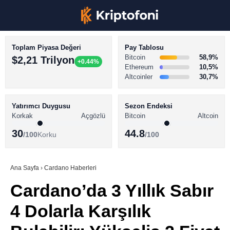
Toplam Piyasa Değeri
Pay Tablosu
Bitcoin
58,9%
$2,21 Trilyon
+0.44%
Ethereum
10,5%
Altcoinler
30,7%
KRİPTO PARA HABERLERİ
Facebook
BİTCOİN HABERLERİ
Yatırımcı Duygusu
Sezon Endeksi
Korkak
Açgözlü
Bitcoin
Altcoin
ALTCOİN HABERLERİ
30
44.8
/100
Korku
/100
AKADEMİ
Instagram
SÖZLÜK
Ana Sayfa
›
Cardano Haberleri
Cardano’da 3 Yıllık Sabır
Youtube
4 Dolarla Karşılık
TikTok