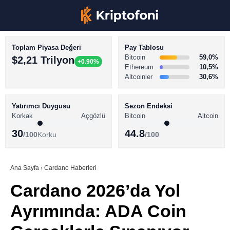
Toplam Piyasa Değeri
Pay Tablosu
Bitcoin
59,0%
$2,21 Trilyon
+0.90%
Ethereum
10,5%
Altcoinler
30,6%
KRİPTO PARA HABERLERİ
Facebook
BİTCOİN HABERLERİ
Yatırımcı Duygusu
Sezon Endeksi
Korkak
Açgözlü
Bitcoin
Altcoin
ALTCOİN HABERLERİ
30
44.8
/100
Korku
/100
AKADEMİ
Instagram
SÖZLÜK
Ana Sayfa
›
Cardano Haberleri
Cardano 2026’da Yol
Youtube
Ayrımında: ADA Coin
TikTok