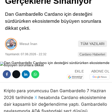
Gerçeklerle Sınanıyor
Pinterest
Dan Gambardello Cardano için desteğini
LinkedIn
sürdürürken ekosistemde büyüyen sorunlara
dikkat çekti.
Telegram
Mesut İnan
TÜM YAZILARI
Yayınlandı: 07.06.2026 - 22:32
Cardano Haberleri
EKLE
ABONE OL
Kripto para yorumcusu Dan Gambardello 7 Haziran
2026 tarihinde
X
hesabında Cardano ekosistemine
dair kapsamlı bir değerlendirme yaptı. Gambardello
paylaşımında ADA fiyatındaki sert düşüşü