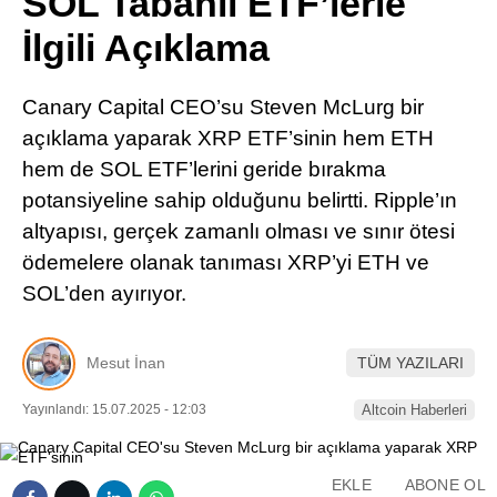
SOL Tabanlı ETF’lerle
Pinterest
İlgili Açıklama
LinkedIn
Canary Capital CEO’su Steven McLurg bir
açıklama yaparak XRP ETF’sinin hem ETH
Telegram
hem de SOL ETF’lerini geride bırakma
potansiyeline sahip olduğunu belirtti. Ripple’ın
altyapısı, gerçek zamanlı olması ve sınır ötesi
ödemelere olanak tanıması XRP’yi ETH ve
SOL’den ayırıyor.
Mesut İnan
TÜM YAZILARI
Yayınlandı: 15.07.2025 - 12:03
Altcoin Haberleri
EKLE
ABONE OL