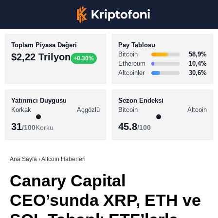
Toplam Piyasa Değeri
Pay Tablosu
Bitcoin
58,9%
$2,22 Trilyon
+0.30%
Ethereum
10,4%
Altcoinler
30,6%
KRİPTO PARA HABERLERİ
Facebook
BİTCOİN HABERLERİ
Yatırımcı Duygusu
Sezon Endeksi
Korkak
Açgözlü
Bitcoin
Altcoin
ALTCOİN HABERLERİ
31
45.8
/100
Korku
/100
AKADEMİ
Instagram
SÖZLÜK
Ana Sayfa
›
Altcoin Haberleri
Canary Capital
Youtube
CEO’sunda XRP, ETH ve
TikTok