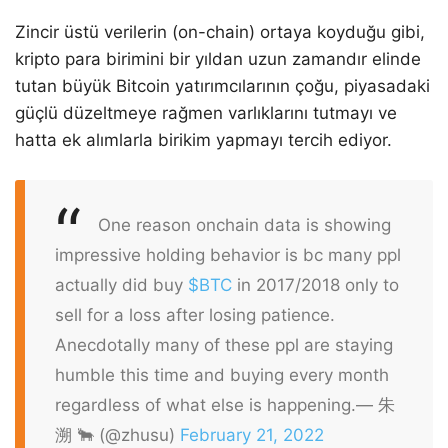
Zincir üstü verilerin (on-chain) ortaya koyduğu gibi,
kripto para birimini bir yıldan uzun zamandır elinde
tutan büyük Bitcoin yatırımcılarının çoğu, piyasadaki
güçlü düzeltmeye rağmen varlıklarını tutmayı ve
hatta ek alımlarla birikim yapmayı tercih ediyor.
One reason onchain data is showing
impressive holding behavior is bc many ppl
actually did buy
$BTC
in 2017/2018 only to
sell for a loss after losing patience.
Anecdotally many of these ppl are staying
humble this time and buying every month
regardless of what else is happening.
— 朱
溯 🐂 (@zhusu)
February 21, 2022