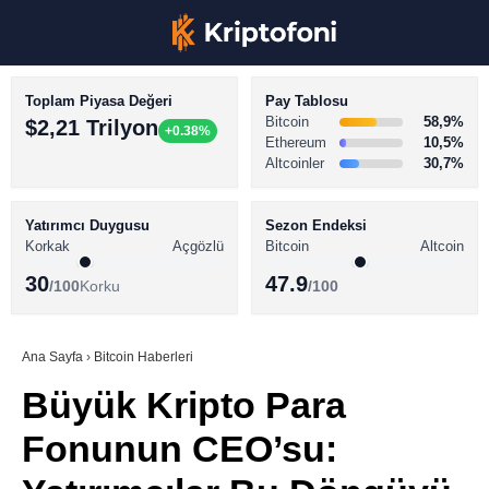
Toplam Piyasa Değeri
Pay Tablosu
Bitcoin
58,9%
$2,21 Trilyon
+0.38%
Ethereum
10,5%
Altcoinler
30,7%
KRİPTO PARA HABERLERİ
Facebook
BİTCOİN HABERLERİ
Yatırımcı Duygusu
Sezon Endeksi
Korkak
Açgözlü
Bitcoin
Altcoin
ALTCOİN HABERLERİ
30
47.9
/100
Korku
/100
AKADEMİ
Instagram
SÖZLÜK
Ana Sayfa
›
Bitcoin Haberleri
Büyük Kripto Para
Youtube
Fonunun CEO’su:
TikTok