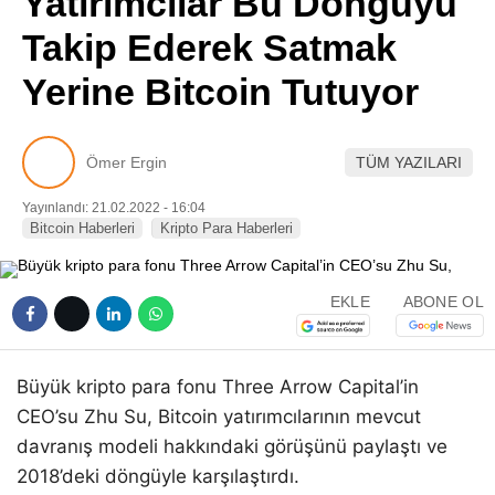
Yatırımcılar Bu Döngüyü
Pinterest
Takip Ederek Satmak
Yerine Bitcoin Tutuyor
LinkedIn
Telegram
Ömer Ergin
TÜM YAZILARI
Yayınlandı: 21.02.2022 - 16:04
Bitcoin Haberleri
Kripto Para Haberleri
EKLE
ABONE OL
Büyük kripto para fonu Three Arrow Capital’in
CEO’su Zhu Su, Bitcoin yatırımcılarının mevcut
davranış modeli hakkındaki görüşünü paylaştı ve
2018’deki döngüyle karşılaştırdı.